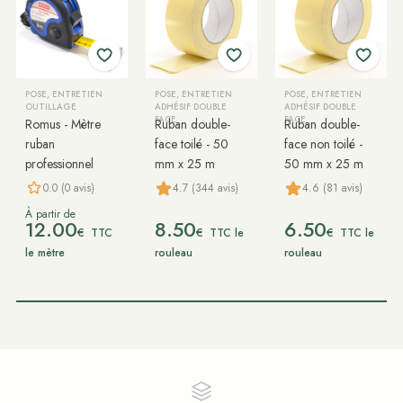
POSE, ENTRETIEN
POSE, ENTRETIEN
POSE, ENTRETIEN
OUTILLAGE
ADHÉSIF DOUBLE
ADHÉSIF DOUBLE
FACE
FACE
Romus - Mètre
Ruban double-
Ruban double-
ruban
face toilé - 50
face non toilé -
professionnel
mm x 25 m
50 mm x 25 m
0.0 (0 avis)
4.7 (344 avis)
4.6 (81 avis)
À partir de
12.00
8.50
6.50
€
€
€
TTC
TTC le
TTC le
le mètre
rouleau
rouleau