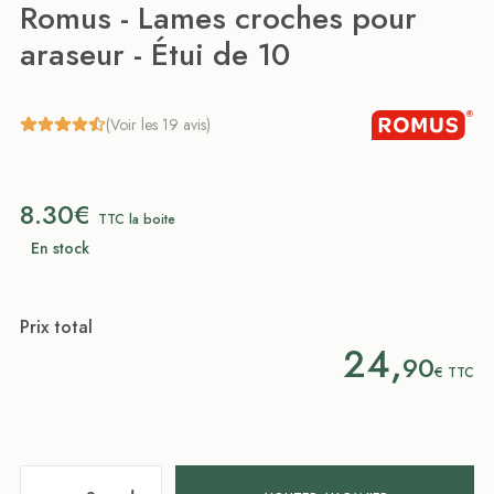
Romus - Lames croches pour
araseur - Étui de 10
(Voir les 19 avis)
8.30€
TTC la boite
En stock
Prix total
24,
90
€
TTC