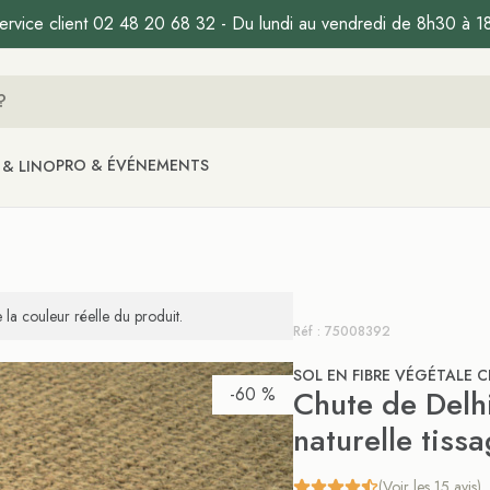
ervice client 02 48 20 68 32 - Du lundi au vendredi de 8h30 à 1
PRO & ÉVÉNEMENTS
 & LINO
la couleur réelle du produit.
Réf : 75008392
SOL EN FIBRE VÉGÉTALE C
-60 %
Chute de Delhi
naturelle tis
(Voir les 15 avis)