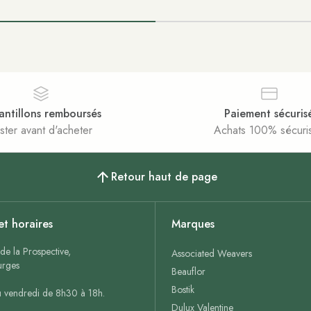
antillons remboursés
Paiement sécuris
ster avant d'acheter
Achats 100% sécuri
Retour haut de page
et horaires
Marques
de la Prospective,
Associated Weavers
rges
Beauflor
Bostik
u vendredi de 8h30 à 18h.
Dulux Valentine