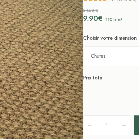
24.50 €
9.90€
TTC le m²
Choisir votre dimension
Chutes
Prix total