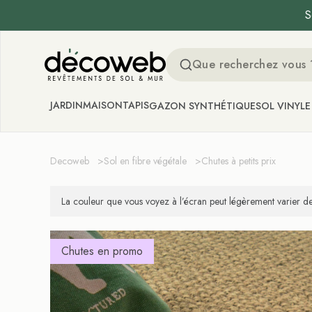
S
Decoweb
JARDIN
MAISON
TAPIS
GAZON SYNTHÉTIQUE
SOL VINYLE
Decoweb
>
Sol en fibre végétale
>
Chutes à petits prix
La couleur que vous voyez à l’écran peut légèrement varier de 
Chutes en promo