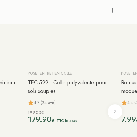
POSE, ENTRETIEN COLLE
POSE, E
-10%
minium
TEC 522 - Colle polyvalente pour
Romus 
sols souples
moque
4.7 (24 avis)
4.4 (5
199.00€
179.90
7.99
€
TTC le seau