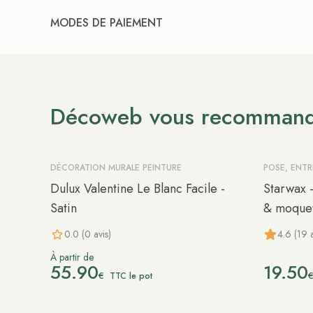
MODES DE PAIEMENT
Décoweb vous recomman
DÉCORATION MURALE PEINTURE
POSE, ENT
Dulux Valentine Le Blanc Facile -
Starwax -
Satin
& moquet
0.0 (0 avis)
4.6 (19 a
À partir de
55.90
19.50
€
TTC le pot