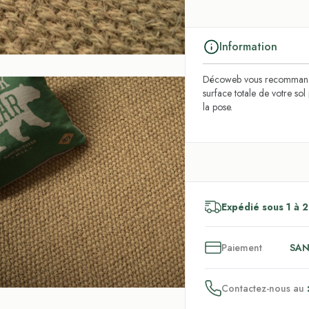
Information
Décoweb vous recommande
surface totale de votre so
la pose.
Expédié sous 1 à 2
3
x
Paiement
SAN
Contactez-nous au