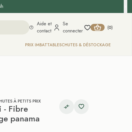
8h
Aide et
Se
0
(
)
contact
connecter
PRIX IMBATTABLES
CHUTES & DÉSTOCKAGE
HUTES À PETITS PRIX
 - Fibre
sage panama