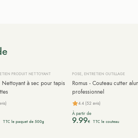
de
RETIEN PRODUIT NETTOYANT
POSE, ENTRETIEN OUTILLAGE
 Nettoyant à sec pour tapis
Romus - Couteau cutter alu
tes
professionnel
vis)
4.4 (52 avis)
À partir de
9.99
€
€
TTC le paquet de 500g
TTC le couteau