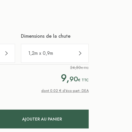
Dimensions de la chute
1,2m x 0,9m
24,50
€ TTC
9,
90
€
TTC
dont 0.02 € d'éco-part- DEA
AJOUTER AU PANIER