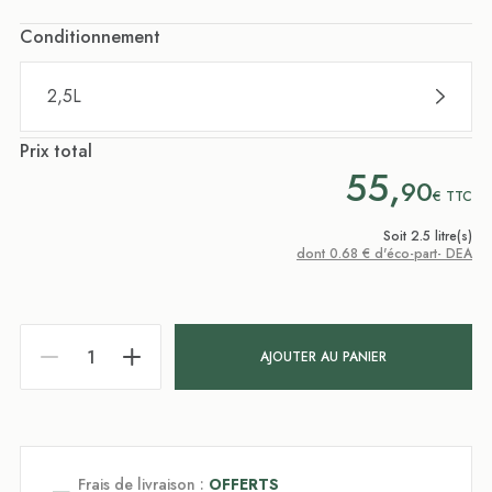
Conditionnement
2,5L
Prix total
55,
90
€
TTC
Soit 2.5 litre(s)
dont 0.68 € d'éco-part- DEA
AJOUTER AU PANIER
Frais de livraison :
OFFERTS