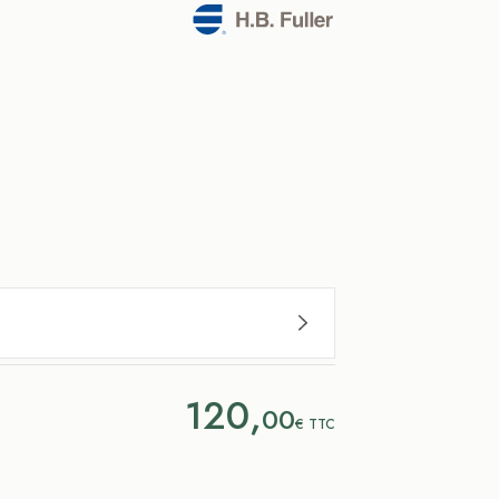
120,
00
€
TTC