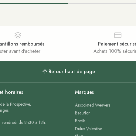
antillons remboursés
Paiement sécuris
ster avant d'acheter
Achats 100% sécuri
Retour haut de page
et horaires
Marques
de la Prospective,
Associated Weavers
rges
Beauflor
Bostik
u vendredi de 8h30 à 18h.
Dulux Valentine