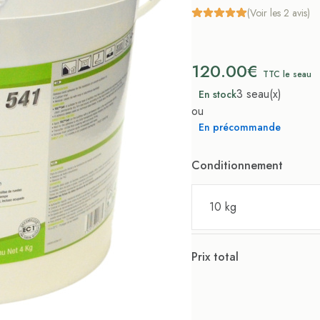
(Voir les 2 avis)
120.00€
TTC le seau
3 seau(x)
En stock
ou
En précommande
Conditionnement
10 kg
Prix total