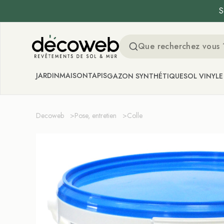
S
Decoweb
JARDIN
MAISON
TAPIS
GAZON SYNTHÉTIQUE
SOL VINYLE
Decoweb
>
Pose, entretien
>
Colle