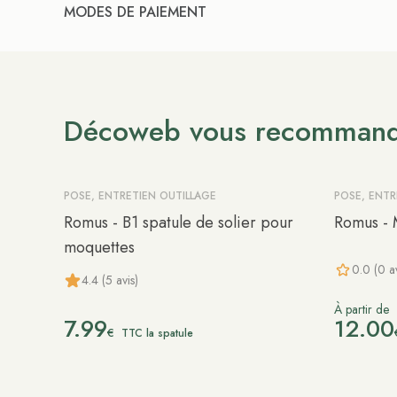
MODES DE PAIEMENT
Décoweb vous recomman
POSE, ENTRETIEN OUTILLAGE
POSE, ENTR
Romus - B1 spatule de solier pour
Romus - 
moquettes
0.0 (0 av
4.4 (5 avis)
À partir de
7.99
12.00
€
TTC la spatule