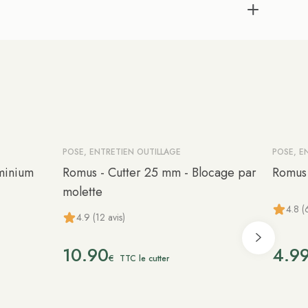
POSE, ENTRETIEN OUTILLAGE
POSE, E
minium
Romus - Cutter 25 mm - Blocage par
Romus 
molette
4.8 (
4.9 (12 avis)
10.90
4.9
€
TTC le cutter