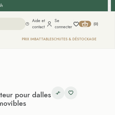
8h
Aide et
Se
0
(
)
contact
connecter
PRIX IMBATTABLES
CHUTES & DÉSTOCKAGE
teur pour dalles
movibles