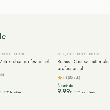
de
ETIEN OUTILLAGE
POSE, ENTRETIEN OUTILLAGE
Mètre ruban professionnel
Romus - Couteau cutter alu
professionnel
is)
4.4 (52 avis)
À partir de
9.99
€
€
TTC le mètre
TTC le couteau