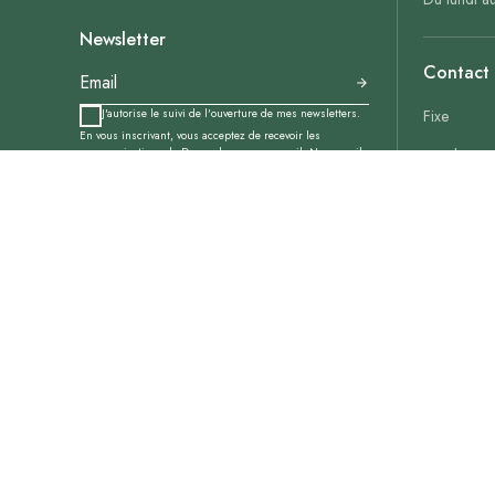
Newsletter
Contact
J'autorise le suivi de l'ouverture de mes newsletters.
Fixe
En vous inscrivant, vous acceptez de recevoir les
communications de Decoweb.com par e-mail. Nos e-mails
Email
peuvent contenir un pixel de suivi permettant d’en
mesurer l’ouverture ; vous pouvez vous y opposer à tout
Réservatio
moment. Vous pouvez vous désabonner à tout moment via
le lien de
désabonnement
ou depuis votre espace client.
Consultez notre
politique de confidentialité
pour en
savoir plus.
Blog
Voir tous l
Français
Langue :