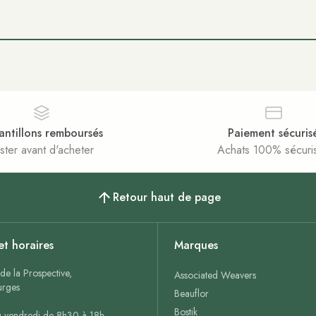
antillons remboursés
Paiement sécuris
ster avant d'acheter
Achats 100% sécuri
Retour haut de page
et horaires
Marques
de la Prospective,
Associated Weavers
rges
Beauflor
Bostik
u vendredi de 8h30 à 18h.