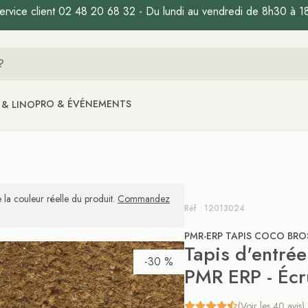
ervice client 02 48 20 68 32 - Du lundi au vendredi de 8h30 à 1
PRO & ÉVÉNEMENTS
 & LINO
 la couleur réelle du produit.
Commandez
Réf : 12013024
PMR-ERP TAPIS COCO BRO
Tapis d'entré
-30 %
PMR ERP - Éc
(Voir les 40 avis)