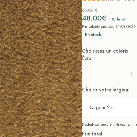
69.00 €
48.00€
TTC le m²
Prix valable jusqu'au 31/08/2026
En stock
Choisissez un coloris
Écru
Choisir votre largeur
Largeur 2 m
Produit sur mesure : Ni repris, n
Prix total