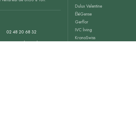
Dulux Valentine
ÉléGanse
Gerflor
IVC living
02 48 20 68 32
KronoSwiss
contact@decoweb.com
Romus
Starwax
n
RÉSERVER UN HORAIRE
Tarkett
Ter Hürne
es articles du blog
SIMULATEUR
© Décoweb 2011-2026