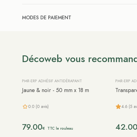
MODES DE PAIEMENT
Décoweb vous recomman
PMR-ERP ADHÉSIF ANTIDÉRAPANT
PMR-ERP AD
Jaune & noir - 50 mm x 18 m
Transpar
0.0 (0 avis)
4.6 (5 av
79.00
42.0
€
TTC le rouleau