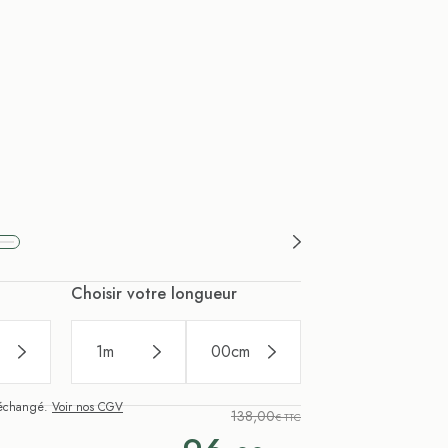
Choisir votre longueur
1
m
00
cm
i échangé.
Voir nos CGV
138,00
€ TTC