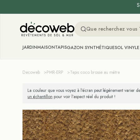
S
Decoweb
JARDIN
MAISON
TAPIS
GAZON SYNTHÉTIQUE
SOL VINYLE
Decoweb
>
PMR-ERP
>
Tapis coco brosse au mètre
La couleur que vous voyez à l’écran peut légèrement varier de
un échantillon
pour voir l’aspect réel du produit !