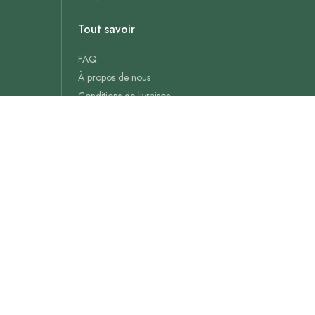
Tout savoir
FAQ
À propos de nous
Conditions de livraison
Conditions Générales de ventes
Mentions Légales
Politique de confidentialité & Cookies