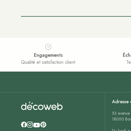
Engagements
Éch
Qualité et satisfaction client
Te
Adresse 
53 avenue 
18000 Bou
Du lundi a