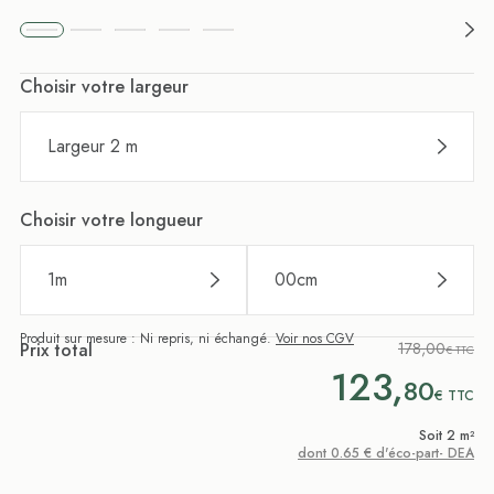
Choisir votre largeur
Largeur 2 m
Choisir votre longueur
1
m
00
cm
Produit sur mesure : Ni repris, ni échangé.
Voir nos CGV
Prix total
178,00
€ TTC
123,
80
€
TTC
Soit 2 m²
dont 0.65 € d'éco-part- DEA