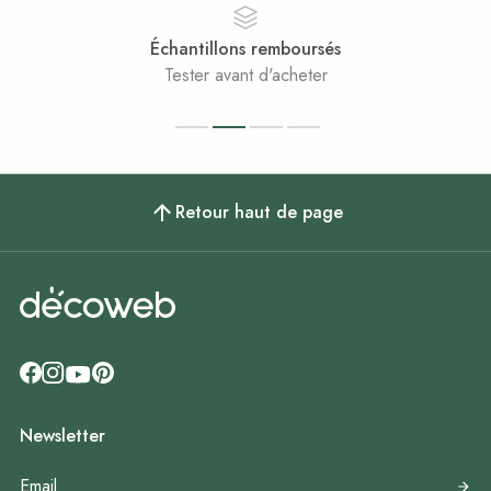
lons remboursés
Paiem
vant d'acheter
Achats 
Retour haut de page
Newsletter