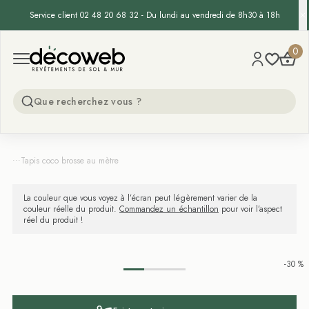
Service client 02 48 20 68 32 - Du lundi au vendredi de 8h30 à 18h
Decoweb
0
Open menu
...
Tapis coco brosse au mètre
La couleur que vous voyez à l’écran peut légèrement varier de la
couleur réelle du produit.
Commandez un échantillon
pour voir l’aspect
réel du produit !
-30 %