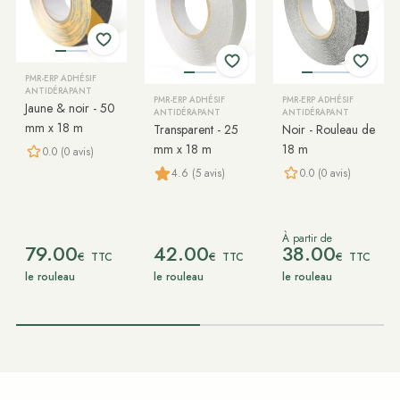
PMR-ERP ADHÉSIF
ANTIDÉRAPANT
PMR-ERP ADHÉSIF
PMR-ERP ADHÉSIF
Jaune & noir - 50
ANTIDÉRAPANT
ANTIDÉRAPANT
mm x 18 m
Transparent - 25
Noir - Rouleau de
mm x 18 m
18 m
0.0 (0 avis)
0.0 (0 avis)
4.6 (5 avis)
À partir de
79.00
42.00
38.00
€
€
€
TTC
TTC
TTC
le rouleau
le rouleau
le rouleau