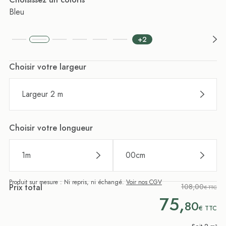
Bleu
+2
Choisir votre largeur
Largeur 2 m
Choisir votre longueur
1
m
00
cm
Produit sur mesure : Ni repris, ni échangé.
Voir nos CGV
Prix total
108,00
€ TTC
75,
80
€
TTC