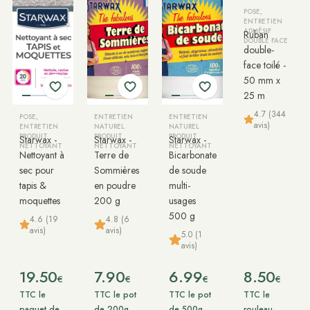
POSE,
ENTRETIEN
ADHÉSIF
Ruban
DOUBLE FACE
double-
face toilé -
50 mm x
25 m
4.7 (344
POSE,
ENTRETIEN
ENTRETIEN
avis)
ENTRETIEN
NATUREL
NATUREL
PRODUIT
PRODUIT
PRODUIT
Starwax -
Starwax -
Starwax -
NETTOYANT
NETTOYANT
NETTOYANT
Nettoyant à
Terre de
Bicarbonate
sec pour
Sommières
de soude
tapis &
en poudre
multi-
moquettes
200 g
usages
500 g
4.6 (19
4.8 (6
avis)
avis)
5.0 (1
avis)
19.50
7.90
6.99
8.50
€
€
€
€
TTC le
TTC le pot
TTC le pot
TTC le
paquet de
de 200g
de 500g
rouleau