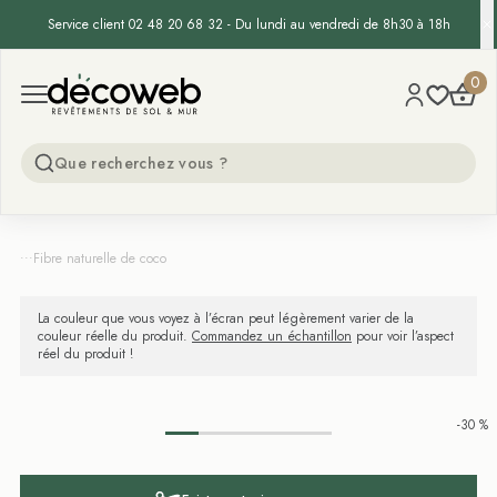
Service client 02 48 20 68 32 - Du lundi au vendredi de 8h30 à 18h
Decoweb
0
Open menu
...
Fibre naturelle de coco
La couleur que vous voyez à l’écran peut légèrement varier de la
couleur réelle du produit.
Commandez un échantillon
pour voir l’aspect
réel du produit !
-30 %