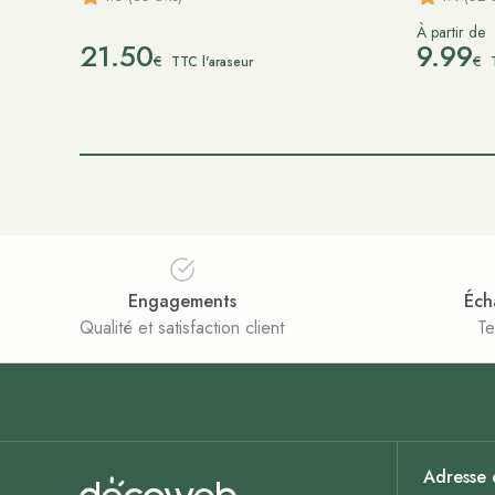
À partir de
21.50
9.99
€
€
TTC l'araseur
Engagements
Éch
Qualité et satisfaction client
Te
Adresse 