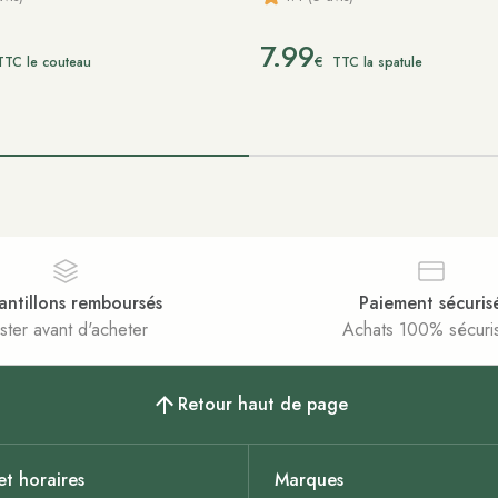
7.99
€
TTC le couteau
TTC la spatule
antillons remboursés
Paiement sécuris
ster avant d'acheter
Achats 100% sécuri
Retour haut de page
et horaires
Marques