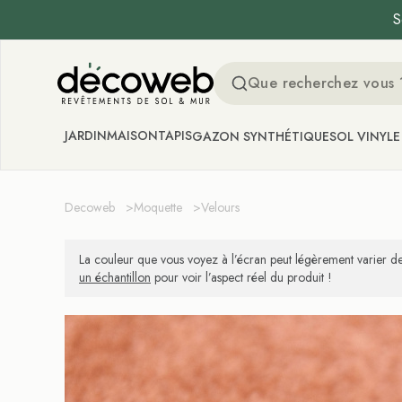
S
Decoweb
JARDIN
MAISON
TAPIS
GAZON SYNTHÉTIQUE
SOL VINYLE
Decoweb
>
Moquette
>
Velours
La couleur que vous voyez à l’écran peut légèrement varier de
un échantillon
pour voir l’aspect réel du produit !