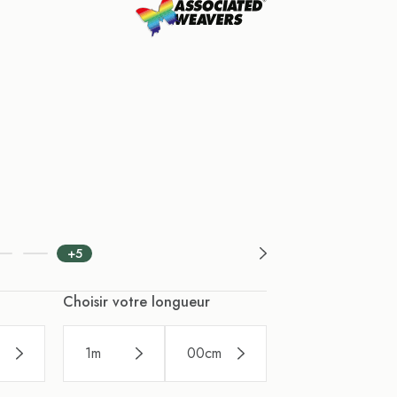
+5
Choisir votre longueur
1
m
00
cm