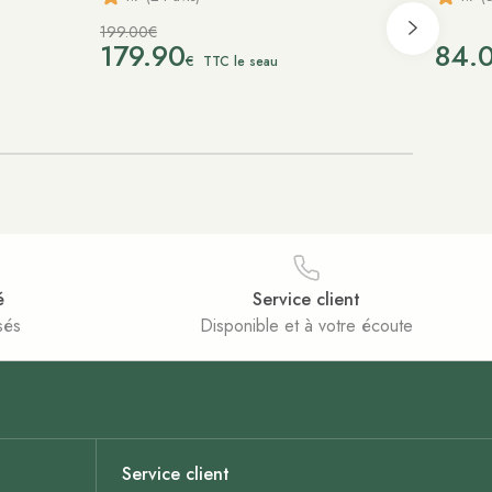
199.00€
179.90
84.
€
TTC le seau
é
Service client
sés
Disponible et à votre écoute
Service client