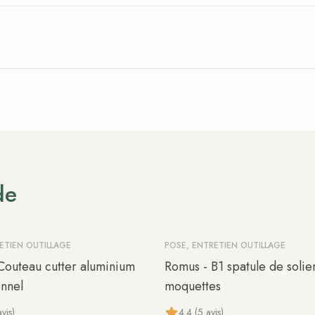
de
ETIEN OUTILLAGE
POSE, ENTRETIEN OUTILLAGE
Couteau cutter aluminium
Romus - B1 spatule de solie
onnel
moquettes
vis)
4.4 (5 avis)