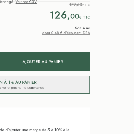
i échangé.
Voir nos CGV
179,60
€ TTC
126,
00
€
TTC
Soit 4 m²
dont 0.48 € d'éco-part- DEA
AJOUTER AU PANIER
 À 1 € AU PANIER
 de votre prochaine commande
 d’ajouter une marge de 5 à 10% à la