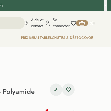
8h
Aide et
Se
0
(
)
contact
connecter
PRIX IMBATTABLES
CHUTES & DÉSTOCKAGE
- Polyamide