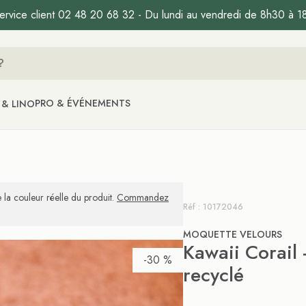
ervice client 02 48 20 68 32 - Du lundi au vendredi de 8h30 à 1
PRO & ÉVÉNEMENTS
 & LINO
 la couleur réelle du produit.
Commandez
Réf : 10172046
MOQUETTE VELOURS
Kawaii Corail 
-30 %
recyclé