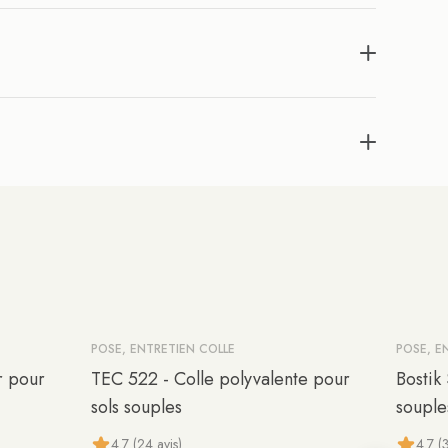
POSE, ENTRETIEN COLLE
POSE, E
-10%
r pour
TEC 522 - Colle polyvalente pour
Bostik
sols souples
souple
4.7 (24 avis)
4.7 (3