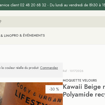
ervice client 02 48 20 68 32 - Du lundi au vendredi de 8h30 à 1
PRO & ÉVÉNEMENTS
 & LINO
 la couleur réelle du produit.
Commandez
Réf : 10172026
MOQUETTE VELOURS
Kawaii Beige 
-30 %
Polyamide rec