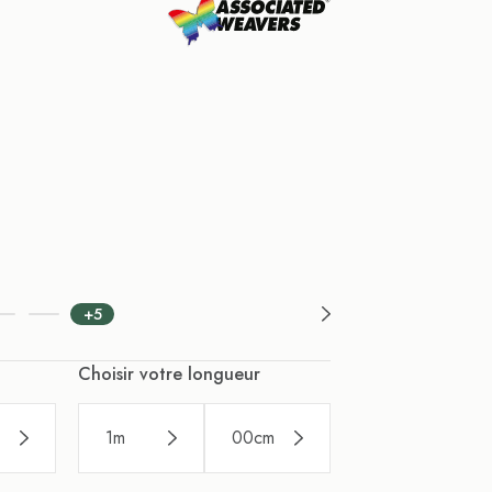
+5
Choisir votre longueur
1
m
00
cm