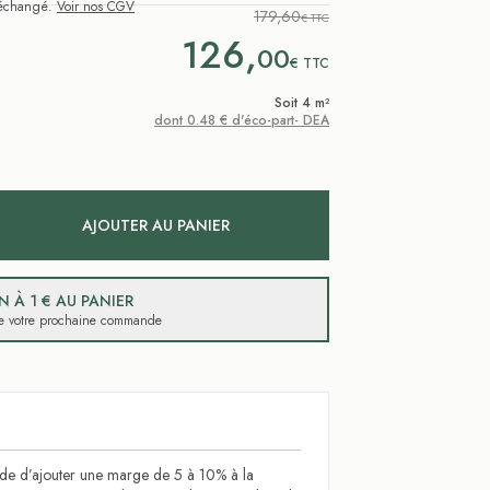
i échangé.
Voir nos CGV
179,60
€ TTC
126,
00
€
TTC
Soit 4 m²
dont 0.48 € d'éco-part- DEA
AJOUTER AU PANIER
 À 1 € AU PANIER
 de votre prochaine commande
 d’ajouter une marge de 5 à 10% à la