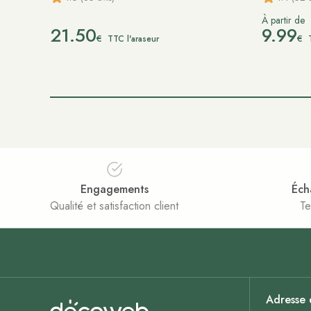
À partir de
21.50
9.99
€
€
TTC l'araseur
Engagements
Éch
Qualité et satisfaction client
Te
Adresse 