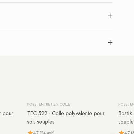
POSE, ENTRETIEN COLLE
POSE, E
-10%
r pour
TEC 522 - Colle polyvalente pour
Bostik
sols souples
souple
4.7 (24 avis)
4.7 (3