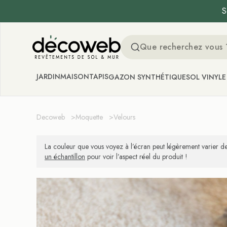
S
Decoweb
JARDIN
MAISON
TAPIS
GAZON SYNTHÉTIQUE
SOL VINYLE
Decoweb
>
Moquette
>
Velours
La couleur que vous voyez à l’écran peut légèrement varier de
un échantillon
pour voir l’aspect réel du produit !