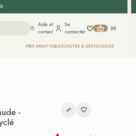
8h
Aide et
Se
0
(
)
contact
connecter
PRIX IMBATTABLES
CHUTES & DÉSTOCKAGE
nude -
yclé