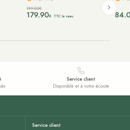
199.00€
179.90
84.
€
TTC le seau
é
Service client
sés
Disponible et à votre écoute
Service client