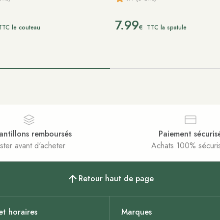
7.99
€
TTC le couteau
TTC la spatule
antillons remboursés
Paiement sécuris
ster avant d'acheter
Achats 100% sécuri
Retour haut de page
et horaires
Marques