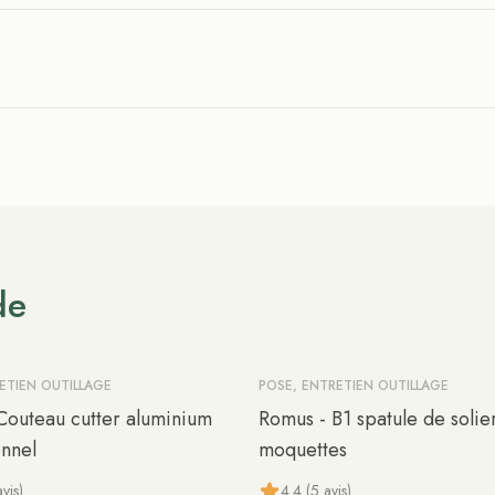
de
ETIEN OUTILLAGE
POSE, ENTRETIEN OUTILLAGE
Couteau cutter aluminium
Romus - B1 spatule de solie
onnel
moquettes
vis)
4.4 (5 avis)