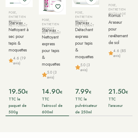
POSE,
ENTRETIEN
POSE,
POSE,
OUTILLAGE
Romus -
ENTRETIEN
ENTRETIEN
POSE,
PRODUIT
PRODUIT
Araseur
Starwax -
Starwax -
ENTRETIEN
NETTOYANT
NETTOYANT
pour
Nettoyant à
PRODUIT
Détachant
Starwax -
NETTOYANT
revêtement
sec pour
express
Nettoyant
de sol
tapis &
pour tapis
express
moquettes
&
pour tapis
4.6 (85
avis)
moquettes
&
4.6 (19
avis)
moquettes
5.0 (3
avis)
5.0 (3
avis)
19.50
14.90
7.99
21.50
€
€
€
€
TTC le
TTC
TTC le
TTC
paquet de
l'aérosol de
pulvérisateur
l'araseur
500g
600ml
de 250ml