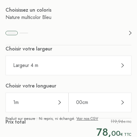
Choisissez un coloris
Nature multicolor Bleu
Choisir votre largeur
Largeur 4 m
Choisir votre longueur
1
m
00
cm
Produit sur mesure : Ni repris, ni échangé.
Voir nos CGV
Prix total
119,96
€ TTC
78,
00
€
TTC