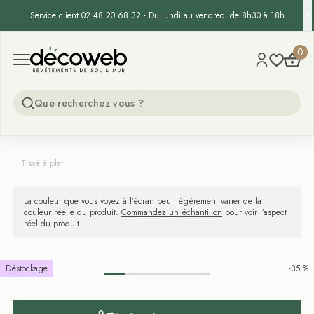
Service client 02 48 20 68 32 - Du lundi au vendredi de 8h30 à 18h
Decoweb
0
Open menu
...
Tissé à plat
La couleur que vous voyez à l’écran peut légèrement varier de la
couleur réelle du produit.
Commandez un échantillon
pour voir l’aspect
réel du produit !
Déstockage
-35 %