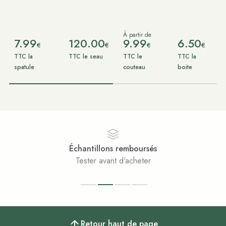
À partir de
7.99
120.00
9.99
6.50
€
€
€
€
TTC la
TTC le seau
TTC le
TTC la
spatule
couteau
boite
antillons remboursés
ster avant d'acheter
Ac
Retour haut de page