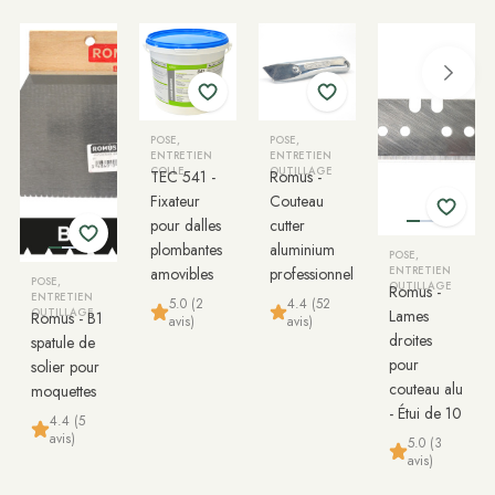
POSE,
POSE,
ENTRETIEN
ENTRETIEN
COLLE
OUTILLAGE
TEC 541 -
Romus -
Fixateur
Couteau
pour dalles
cutter
plombantes
aluminium
POSE,
amovibles
professionnel
ENTRETIEN
POSE,
OUTILLAGE
Romus -
ENTRETIEN
5.0 (2
4.4 (52
OUTILLAGE
Lames
Romus - B1
avis)
avis)
droites
spatule de
pour
solier pour
couteau alu
moquettes
- Étui de 10
4.4 (5
avis)
5.0 (3
avis)