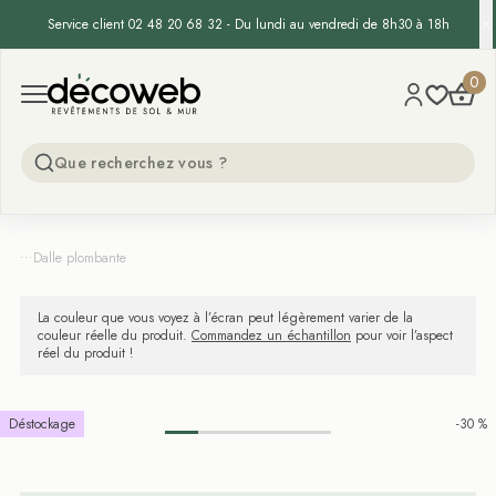
Service client 02 48 20 68 32 - Du lundi au vendredi de 8h30 à 18h
Decoweb
0
Open menu
...
Dalle plombante
La couleur que vous voyez à l’écran peut légèrement varier de la
couleur réelle du produit.
Commandez un échantillon
pour voir l’aspect
réel du produit !
Déstockage
-30 %