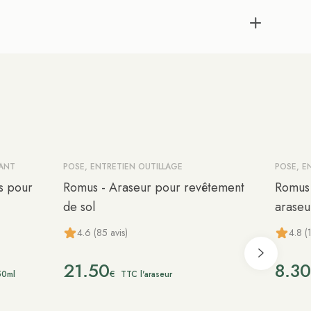
YANT
POSE, ENTRETIEN OUTILLAGE
POSE, E
s pour
Romus - Araseur pour revêtement
Romus 
de sol
araseu
4.6 (85 avis)
4.8 (
21.50
8.30
€
50ml
TTC l'araseur