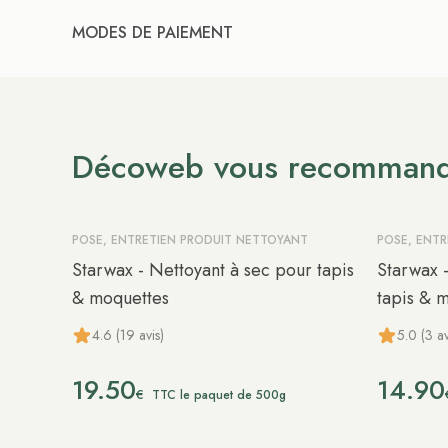
MODES DE PAIEMENT
Décoweb vous recomman
POSE, ENTRETIEN PRODUIT NETTOYANT
POSE, ENT
Starwax - Nettoyant à sec pour tapis
Starwax 
& moquettes
tapis & 
4.6 (19 avis)
5.0 (3 av
19.50
14.90
€
TTC le paquet de 500g