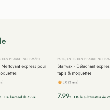
de
RETIEN PRODUIT NETTOYANT
POSE, ENTRETIEN PRODUIT NETTO
- Nettoyant express pour
Starwax - Détachant expres
moquettes
tapis & moquettes
is)
5.0 (3 avis)
7.99
€
€
TTC l'aérosol de 600ml
TTC le pulvérisateur de 2