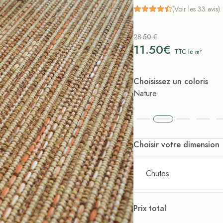
(Voir les 33 avis)
28.50 €
11.50€
TTC le m²
Choisissez un coloris
Nature
Choisir votre dimension
Chutes
Prix total