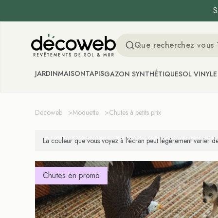
S
Decoweb
JARDIN
MAISON
TAPIS
GAZON SYNTHÉTIQUE
SOL VINYLE
Decoweb
>
Moquette
>
Chutes à petits prix
La couleur que vous voyez à l’écran peut légèrement varier de 
Chutes en promo