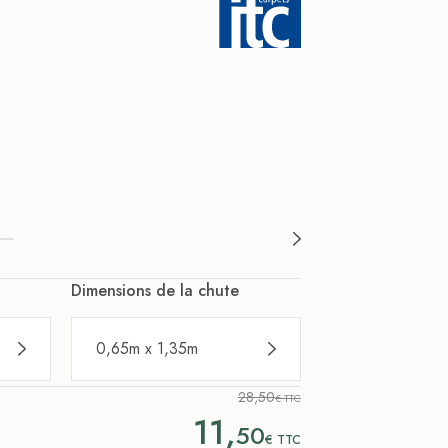
Dimensions de la chute
0,65m x 1,35m
28,50
€ TTC
11,
50
€
TTC