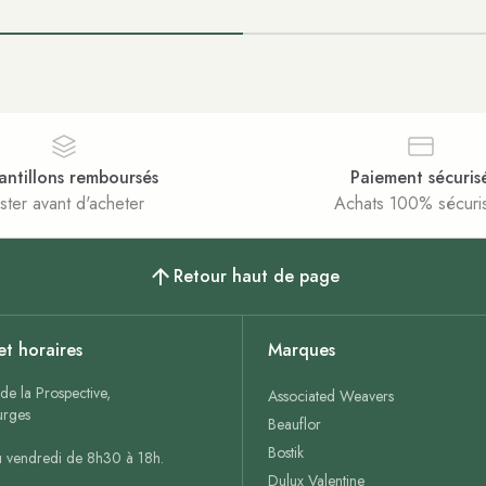
antillons remboursés
Paiement sécuris
ster avant d'acheter
Achats 100% sécuri
Retour haut de page
et horaires
Marques
de la Prospective,
Associated Weavers
rges
Beauflor
Bostik
u vendredi de 8h30 à 18h.
Dulux Valentine