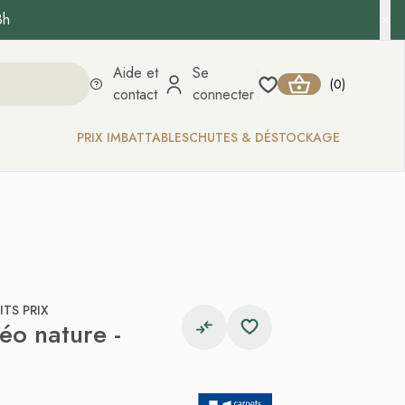
8h
Aide et
Se
0
(
)
contact
connecter
PRIX IMBATTABLES
CHUTES & DÉSTOCKAGE
TS PRIX
éo nature -