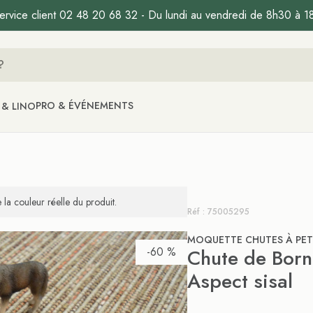
ervice client 02 48 20 68 32 - Du lundi au vendredi de 8h30 à 1
PRO & ÉVÉNEMENTS
 & LINO
la couleur réelle du produit.
Réf : 75005295
MOQUETTE CHUTES À PETI
-60 %
Chute de Born
Aspect sisal