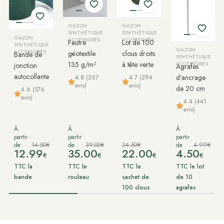
GAZON
GAZON
SYNTHÉTIQUE
SYNTHÉTIQUE
GAZON
ACCESSOIRES
ACCESSOIRES
Feutre
Lot de 100
SYNTHÉTIQUE
GAZON
ACCESSOIRES
géotextile
clous droits
Bande de
SYNTHÉTIQUE
135 g/m²
à tête verte
jonction
ACCESSOIRES
Agrafes
autocollante
d'ancrage
4.8 (267
4.7 (294
avis)
avis)
de 20 cm
4.6 (576
avis)
4.4 (441
avis)
À
À
À
partir
partir
partir
de
14.50€
de
39.00€
24.50€
de
4.99€
12.99
35.00
22.00
4.50
€
€
€
€
TTC la
TTC le
TTC le
TTC le lot
bande
rouleau
sachet de
de 10
100 clous
agrafes