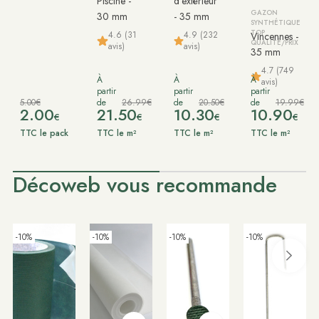
Piscine -
d'extérieur
GAZON
30 mm
- 35 mm
SYNTHÉTIQUE
TOP
4.6 (31
4.9 (232
Vincennes -
QUALITÉ/PRIX
avis)
avis)
35 mm
4.7 (749
À
À
À
avis)
partir
partir
partir
5.00€
de
26.99€
de
20.50€
de
19.99€
2.00
21.50
10.30
10.90
€
€
€
€
TTC le pack
TTC le m²
TTC le m²
TTC le m²
Décoweb vous recommande
-10%
-10%
-10%
-10%