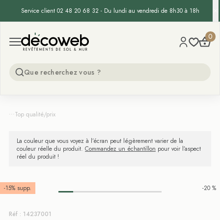
Service client 02 48 20 68 32 - Du lundi au vendredi de 8h30 à 18h
Decoweb
0
Open menu
...
Top qualité/prix
La couleur que vous voyez à l’écran peut légèrement varier de la
couleur réelle du produit.
Commandez un échantillon
pour voir l’aspect
réel du produit !
-15% supp.
-20 %
Réf : 14237001