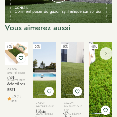
CONSEIL
Comment poser du gazon synthétique sur sol dur
Vous aimerez aussi
-60%
-20%
-50%
-45%
GAZON
SYNTHÉTIQUE
TOP
Pack
QUALITÉ/PRIX
échantillons
BEST
5.0 (48
avis)
GAZON
GAZON
SYNTHÉTIQUE
SYNTHÉTIQUE
TOP
TOP
Spécial
Jeu
QUALITÉ/PRIX
QUALITÉ/PRIX