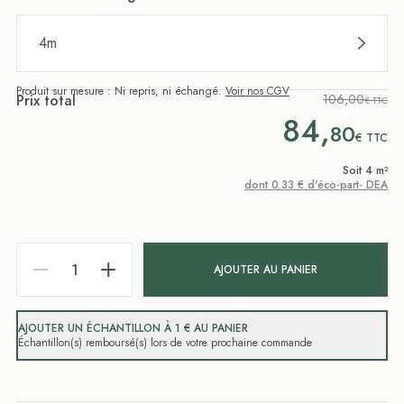
4
m
Produit sur mesure : Ni repris, ni échangé.
Voir nos CGV
Prix total
106,00
€ TTC
84,
80
€
TTC
Soit 4 m²
dont 0.33 € d'éco-part- DEA
AJOUTER AU PANIER
AJOUTER UN ÉCHANTILLON À 1 € AU PANIER
Échantillon(s) remboursé(s) lors de votre prochaine commande