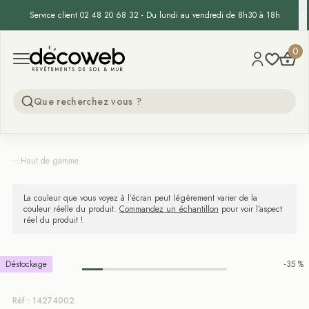
Service client 02 48 20 68 32 - Du lundi au vendredi de 8h30 à 18h
Decoweb
0
Open menu
...
Haut de gamme
La couleur que vous voyez à l’écran peut légèrement varier de la
couleur réelle du produit.
Commandez un échantillon
pour voir l’aspect
réel du produit !
Déstockage
-35 %
Réf : 14274002