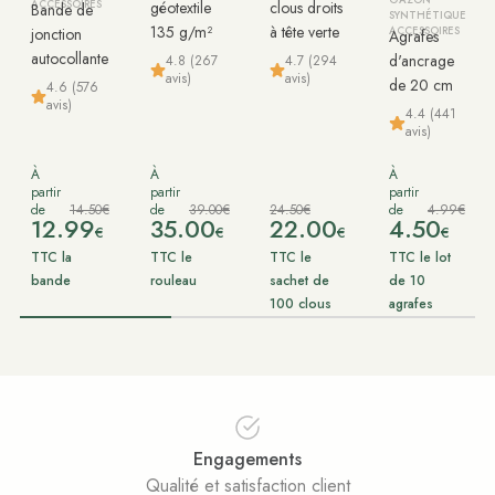
ACCESSOIRES
géotextile
clous droits
Bande de
SYNTHÉTIQUE
135 g/m²
à tête verte
jonction
ACCESSOIRES
Agrafes
autocollante
d'ancrage
4.8 (267
4.7 (294
avis)
avis)
de 20 cm
4.6 (576
avis)
4.4 (441
avis)
À
À
À
partir
partir
partir
de
14.50€
de
39.00€
24.50€
de
4.99€
12.99
35.00
22.00
4.50
€
€
€
€
TTC la
TTC le
TTC le
TTC le lot
bande
rouleau
sachet de
de 10
100 clous
agrafes
Engagements
Qualité et satisfaction client