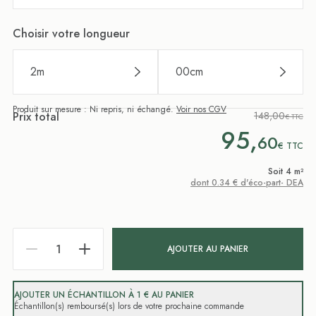
Choisir votre longueur
2
m
00
cm
Produit sur mesure : Ni repris, ni échangé.
Voir nos CGV
Prix total
148,00
€ TTC
95,
60
€
TTC
Soit 4 m²
dont 0.34 € d'éco-part- DEA
AJOUTER AU PANIER
AJOUTER UN ÉCHANTILLON À 1 € AU PANIER
Échantillon(s) remboursé(s) lors de votre prochaine commande