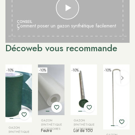
CONSEIL
Comment poser un gazon synthétique facilement
?
Décoweb vous recommande
-10%
-10%
-10%
-10%
GAZON
GAZON
SYNTHÉTIQUE
SYNTHÉTIQUE
GAZON
ACCESSOIRES
ACCESSOIRES
Feutre
Lot de 100
SYNTHÉTIQUE
GAZON