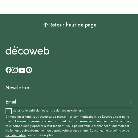
Retour haut de page
Newsletter
J'autorise le suivi de l'ouverture de mes newsletters.
En vous inscrivant, vous acceptez de recevoir les communications de Decoweb.com par e-
mail. Nos e-mails peuvent contenir un pixel de suivi permettant d’en mesurer l’ouverture ;
vous pouvez vous y opposer à tout moment. Vous pouvez vous désabonner à tout moment
via le lien de
désabonnement
ou depuis votre espace client. Consultez notre
politique de
confidentialité
pour en savoir plus.