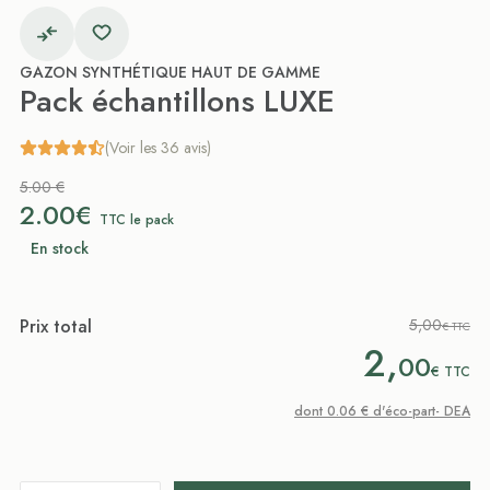
GAZON SYNTHÉTIQUE HAUT DE GAMME
Pack échantillons LUXE
(Voir les 36 avis)
5.00 €
2.00€
TTC le pack
En stock
Prix total
5,00
€ TTC
2,
00
€
TTC
dont 0.06 € d'éco-part- DEA