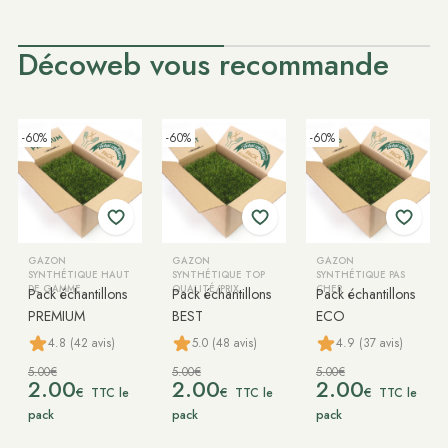
Décoweb vous recommande
-60%
-60%
-60%
GAZON
GAZON
GAZON
SYNTHÉTIQUE HAUT
SYNTHÉTIQUE TOP
SYNTHÉTIQUE PAS
DE GAMME
QUALITÉ/PRIX
CHER
Pack échantillons
Pack échantillons
Pack échantillons
PREMIUM
BEST
ECO
4.8 (42 avis)
5.0 (48 avis)
4.9 (37 avis)
5.00€
5.00€
5.00€
2.00
2.00
2.00
€
€
€
TTC le
TTC le
TTC le
pack
pack
pack