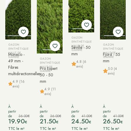
GAZON
SYNTHÉTIQUE
GAZON
GAZON
HAUT DE
Séville - 50
SYNTHÉTIQUE
SYNTHÉTIQUE
GAMME
HAUT DE
mm
HAUT DE
Monaco -
Fjord - 55
GAMME
GAMME
GAZON
49 mm -
mm
4.8 (6
SYNTHÉTIQUE
avis)
Fibres
HAUT DE
Pro Expert
5.0 (4
GAMME
avis)
multidirectionnelles
50 - 50
mm
4.9 (16
avis)
4.9 (11
avis)
À
À
À
À
partir
partir
partir
partir
de
36.00€
de
36.00€
de
41.00€
de
41.00€
19.90
21.50
24.50
26.50
€
€
€
€
TTC le m²
TTC le m²
TTC le m²
TTC le m²