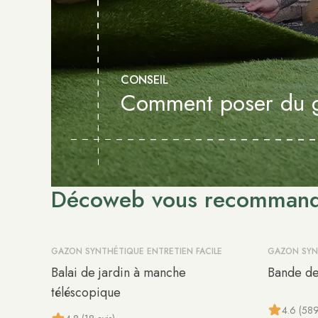
CONSEIL
Comment poser du ga
Décoweb vous recomman
GAZON SYNTHÉTIQUE ENTRETIEN FACILE
GAZON SYN
-10%
-10%
Balai de jardin à manche
Bande de
téléscopique
4.6 (589