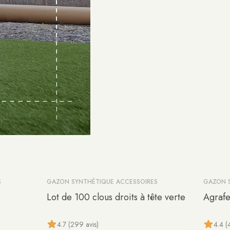
S
GAZON SYNTHÉTIQUE ACCESSOIRES
GAZON 
-10%
-10%
Lot de 100 clous droits à tête verte
Agrafe
4.7 (299 avis)
4.4 (