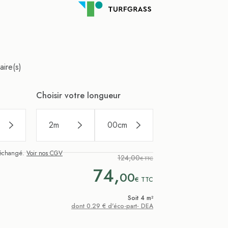
aire(s)
Choisir votre longueur
2
m
00
cm
i échangé.
Voir nos CGV
124,00
€ TTC
74,
00
€
TTC
Soit 4 m²
dont 0.29 € d'éco-part- DEA