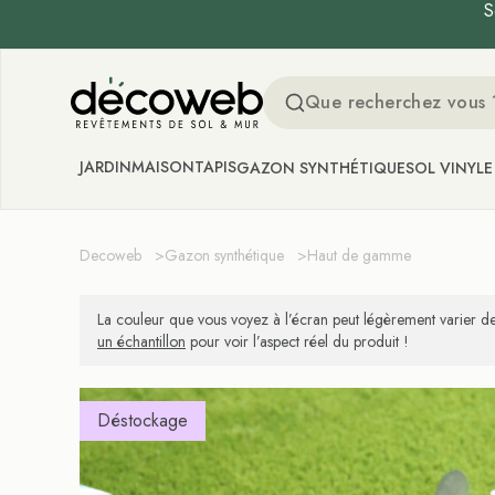
S
Decoweb
JARDIN
MAISON
TAPIS
GAZON SYNTHÉTIQUE
SOL VINYLE
Decoweb
>
Gazon synthétique
>
Haut de gamme
La couleur que vous voyez à l’écran peut légèrement varier de
un échantillon
pour voir l’aspect réel du produit !
Déstockage