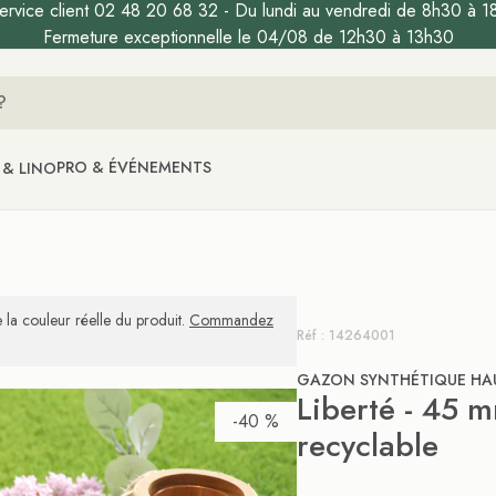
ervice client 02 48 20 68 32 - Du lundi au vendredi de 8h30 à 1
Fermeture exceptionnelle le 04/08 de 12h30 à 13h30
PRO & ÉVÉNEMENTS
 & LINO
 la couleur réelle du produit.
Commandez
Réf : 14264001
GAZON SYNTHÉTIQUE HA
Liberté - 45 
-40 %
recyclable