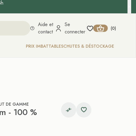
8h
Aide et
Se
0
(
)
contact
connecter
PRIX IMBATTABLES
CHUTES & DÉSTOCKAGE
UT DE GAMME
mm - 100 %