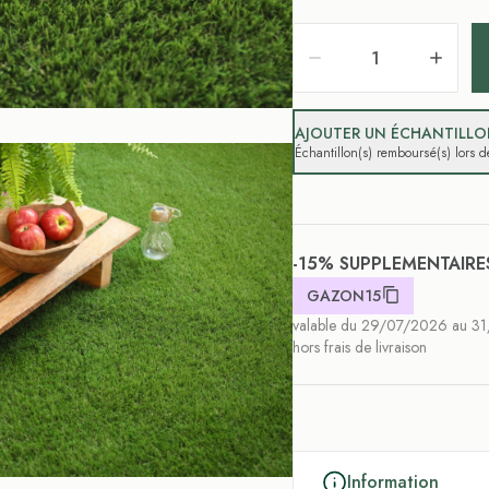
AJOUTER UN ÉCHANTILLON
Échantillon(s) remboursé(s) lors
-15% SUPPLEMENTAIRE
GAZON15
valable du 29/07/2026 au 3
hors frais de livraison
Information