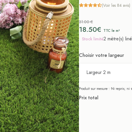
(Voir les 84 avis)
31.00 €
18.50€
TTC le m²
2 mètre(s) liné
Stock limité
Choisir votre largeur
Largeur 2 m
Produit sur mesure : Ni repris, n
Prix total