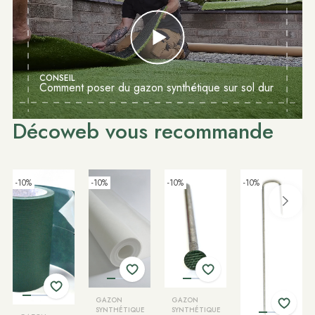
CONSEIL
Comment poser du gazon synthétique sur sol dur
Décoweb vous recommande
-10%
-10%
-10%
-10%
GAZON
GAZON
SYNTHÉTIQUE
SYNTHÉTIQUE