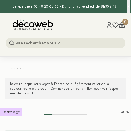
Service client 02 48 20 68 32 - Du lundi au vendredi de 8h30 à 18h
Decoweb
0
Open menu
...
De couleur
La couleur que vous voyez à l’écran peut légèrement varier de la
couleur réelle du produit.
Commandez un échantillon
pour voir l’aspect
réel du produit !
Déstockage
-40 %