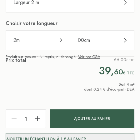
Largeur 2 m
Choisir votre longueur
2
m
00
cm
Produit sur mesure : Ni repris, ni échangé.
Voir nos CGV
Prix total
66,00
€ TTC
39,
60
€
TTC
Soit 4 m²
dont 0.24 € d'éco-part- DEA
AJOUTER AU PANIER
AJOUTER UN ÉCHANTILLON À 1 € AU PANIER