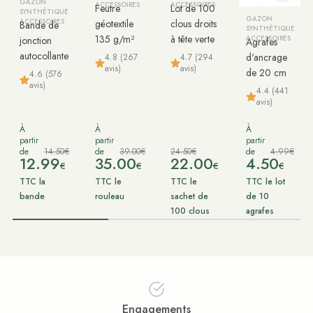
GAZON
ACCESSOIRES
ACCESSOIRES
Feutre
Lot de 100
SYNTHÉTIQUE
GAZON
ACCESSOIRES
géotextile
clous droits
Bande de
SYNTHÉTIQUE
135 g/m²
à tête verte
jonction
ACCESSOIRES
Agrafes
autocollante
d'ancrage
4.8 (267
4.7 (294
avis)
avis)
de 20 cm
4.6 (576
avis)
4.4 (441
avis)
À
À
À
partir
partir
partir
de
14.50€
de
39.00€
24.50€
de
4.99€
12.99
35.00
22.00
4.50
€
€
€
€
TTC la
TTC le
TTC le
TTC le lot
bande
rouleau
sachet de
de 10
100 clous
agrafes
Engagements