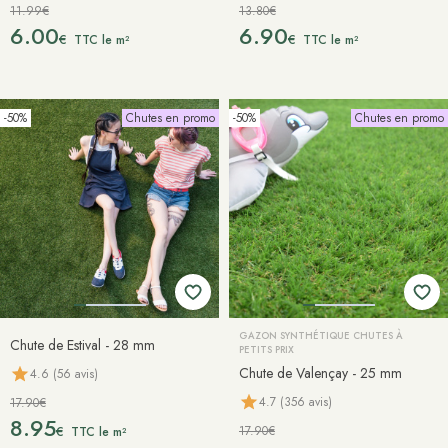
11.99€
13.80€
6.00
6.90
€
€
TTC le m²
TTC le m²
-50%
Chutes en promo
-50%
Chutes en promo
GAZON SYNTHÉTIQUE CHUTES À
Chute de Estival - 28 mm
PETITS PRIX
Chute de Valençay - 25 mm
4.6 (56 avis)
4.7 (356 avis)
17.90€
8.95
17.90€
€
TTC le m²