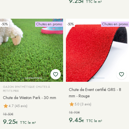
9.25
€
TTC le m²
-50%
Chutes en promo
-50%
Chutes en promo
GAZON SYNTHÉTIQUE CHUTES À
Chute de Event certifié GRS - 8
PETITS PRIX
mm - Rouge
Chute de Weston Park - 30 mm
5.0 (3 avis)
4.7 (45 avis)
18.90€
18.50€
9.45
9.25
€
TTC le m²
€
TTC le m²