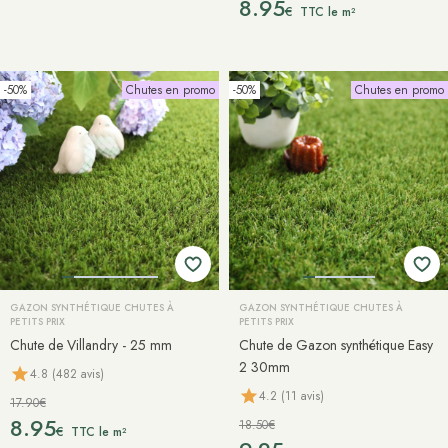
8.95
€
TTC le m²
-50%
Chutes en promo
-50%
Chutes en promo
GAZON SYNTHÉTIQUE CHUTES À
GAZON SYNTHÉTIQUE CHUTES À
PETITS PRIX
PETITS PRIX
Chute de Villandry - 25 mm
Chute de Gazon synthétique Easy
2 30mm
4.8 (482 avis)
4.2 (11 avis)
17.90€
8.95
18.50€
€
TTC le m²