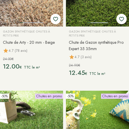
GAZON SYNTHÉTIQUE CHUTES À
GAZON SYNTHÉTIQUE CHUTES À
PETITS PRIX
PETITS PRIX
Chute de Arty - 20 mm - Beige
Chute de Gazon synthétique Pro
Expert 35 35mm
4.7 (78 avis)
4.7 (3 avis)
24.00€
12.00
24.90€
€
TTC le m²
12.45
€
TTC le m²
-50%
Chutes en promo
-50%
Chutes en promo