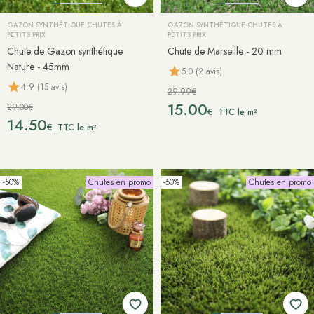
GAZON SYNTHÉTIQUE CHUTES À
GAZON SYNTHÉTIQUE CHUTES À
PETITS PRIX
PETITS PRIX
Chute de Gazon synthétique
Chute de Marseille - 20 mm
Nature - 45mm
5.0 (2 avis)
4.9 (15 avis)
29.99€
15.00
29.00€
€
TTC le m²
14.50
€
TTC le m²
-50%
Chutes en promo
-50%
Chutes en promo