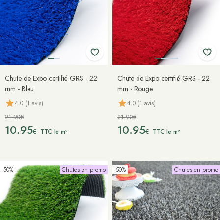
Chute de Expo certifié GRS - 22
Chute de Expo certifié GRS - 22
mm - Bleu
mm - Rouge
4.0 (1 avis)
4.0 (1 avis)
21.90€
21.90€
10.95
10.95
€
€
TTC le m²
TTC le m²
-50%
Chutes en promo
-50%
Chutes en promo