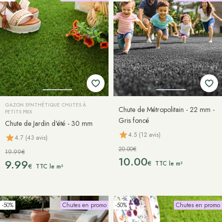
GAZON SYNTHÉTIQUE CHUTES À
Chute de Métropolitain - 22 mm -
PETITS PRIX
Gris foncé
Chute de Jardin d'été - 30 mm
4.5 (12 avis)
4.7 (43 avis)
20.00€
19.99€
10.00
9.99
€
TTC le m²
€
TTC le m²
-50%
Chutes en promo
-50%
Chutes en promo