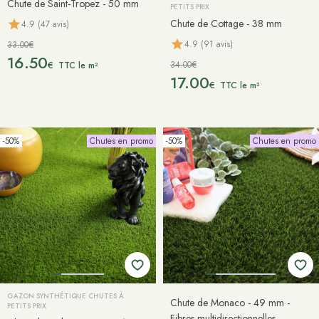
Chute de Saint-Tropez - 50 mm
PETITS PRIX
Chute de Cottage - 38 mm
4.9 (47 avis)
4.9 (91 avis)
33.00€
16.50
34.00€
€
TTC le m²
17.00
€
TTC le m²
-50%
Chutes en promo
-50%
Chutes en promo
GAZON SYNTHÉTIQUE CHUTES À
Chute de Monaco - 49 mm -
PETITS PRIX
Fibres multidirectionnelles