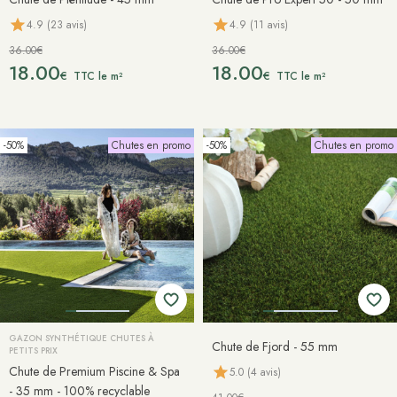
4.9 (23 avis)
4.9 (11 avis)
36.00€
36.00€
18.00
18.00
€
€
TTC le m²
TTC le m²
-50%
Chutes en promo
-50%
Chutes en promo
GAZON SYNTHÉTIQUE CHUTES À
Chute de Fjord - 55 mm
PETITS PRIX
Chute de Premium Piscine & Spa
5.0 (4 avis)
- 35 mm - 100% recyclable