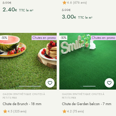
4.6 (676 avis)
5.99€
2.40
5.99€
€
TTC le m²
3.00
€
TTC le m²
-50%
Chutes en promo
-50%
Chutes en promo
GAZON SYNTHÉTIQUE CHUTES À
GAZON SYNTHÉTIQUE CHUTES À
PETITS PRIX
PETITS PRIX
Chute de Brunch - 18 mm
Chute de Garden balcon - 7 mm
4.5 (325 avis)
4.2 (75 avis)