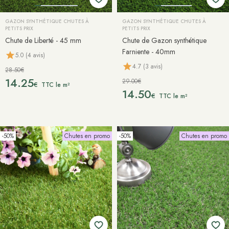
GAZON SYNTHÉTIQUE CHUTES À
GAZON SYNTHÉTIQUE CHUTES À
PETITS PRIX
PETITS PRIX
Chute de Liberté - 45 mm
Chute de Gazon synthétique
Farniente - 40mm
5.0 (4 avis)
4.7 (3 avis)
28.50€
14.25
29.00€
€
TTC le m²
14.50
€
TTC le m²
-50%
Chutes en promo
-50%
Chutes en promo