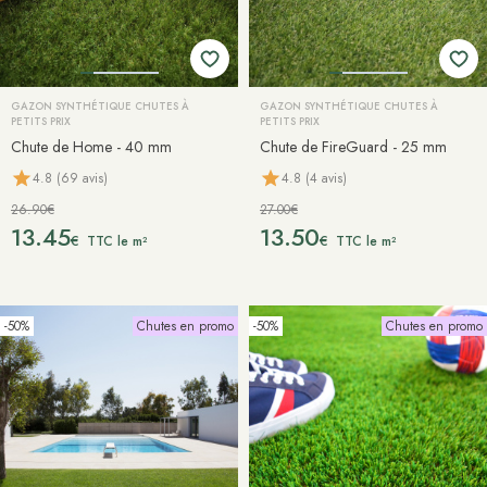
GAZON SYNTHÉTIQUE CHUTES À
GAZON SYNTHÉTIQUE CHUTES À
PETITS PRIX
PETITS PRIX
Chute de Home - 40 mm
Chute de FireGuard - 25 mm
4.8 (69 avis)
4.8 (4 avis)
26.90€
27.00€
13.45
13.50
€
€
TTC le m²
TTC le m²
-50%
Chutes en promo
-50%
Chutes en promo