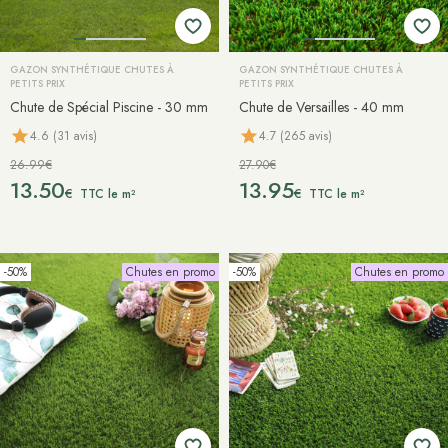
GAZON SYNTHÉTIQUE CHUTES À
GAZON SYNTHÉTIQUE CHUTES À
PETITS PRIX
PETITS PRIX
Chute de Spécial Piscine - 30 mm
Chute de Versailles - 40 mm
4.6 (31 avis)
4.7 (265 avis)
26.99€
27.90€
13.50
13.95
€
€
TTC le m²
TTC le m²
-50%
Chutes en promo
-50%
Chutes en promo