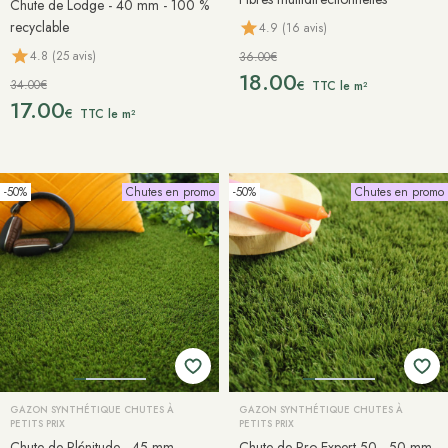
Chute de Lodge - 40 mm - 100 %
recyclable
4.9 (16 avis)
4.8 (25 avis)
36.00€
18.00
34.00€
€
TTC le m²
17.00
€
TTC le m²
-50%
Chutes en promo
-50%
Chutes en promo
GAZON SYNTHÉTIQUE CHUTES À
GAZON SYNTHÉTIQUE CHUTES À
PETITS PRIX
PETITS PRIX
Chute de Plénitude - 45 mm
Chute de Pro Expert 50 - 50 mm