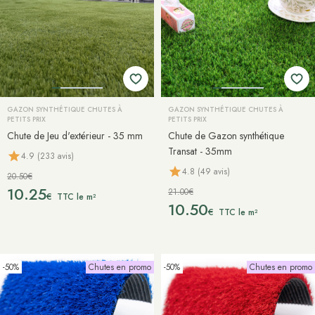
GAZON SYNTHÉTIQUE CHUTES À
GAZON SYNTHÉTIQUE CHUTES À
PETITS PRIX
PETITS PRIX
Chute de Jeu d'extérieur - 35 mm
Chute de Gazon synthétique
Transat - 35mm
4.9 (233 avis)
4.8 (49 avis)
20.50€
10.25
21.00€
€
TTC le m²
10.50
€
TTC le m²
-50%
Chutes en promo
-50%
Chutes en promo