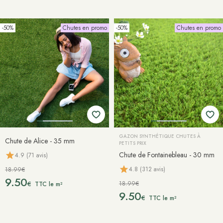
-50%
Chutes en promo
-50%
Chutes en promo
GAZON SYNTHÉTIQUE CHUTES À
Chute de Alice - 35 mm
PETITS PRIX
Chute de Fontainebleau - 30 mm
4.9 (71 avis)
4.8 (312 avis)
18.99€
9.50
18.99€
€
TTC le m²
9.50
€
TTC le m²