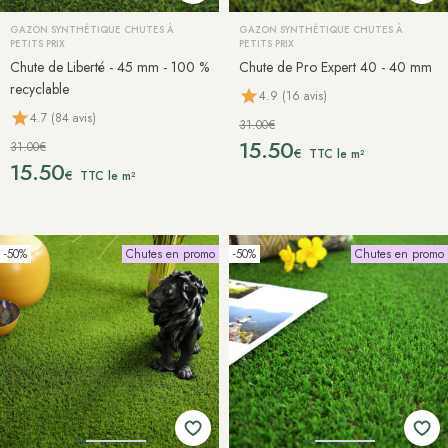
GAZON SYNTHÉTIQUE CHUTES À
GAZON SYNTHÉTIQUE CHUTES À
PETITS PRIX
PETITS PRIX
Chute de Liberté - 45 mm - 100 %
Chute de Pro Expert 40 - 40 mm
recyclable
4.9 (16 avis)
4.7 (84 avis)
31.00€
15.50
31.00€
€
TTC le m²
15.50
€
TTC le m²
-50%
Chutes en promo
-50%
Chutes en promo