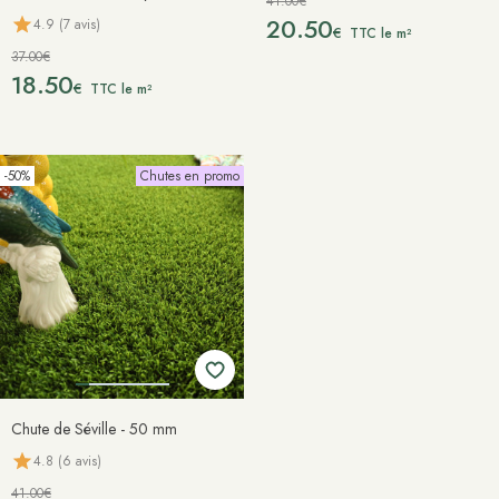
41.00€
20.50
4.9 (7 avis)
€
TTC le m²
37.00€
18.50
€
TTC le m²
-50%
Chutes en promo
Chute de Séville - 50 mm
4.8 (6 avis)
41.00€