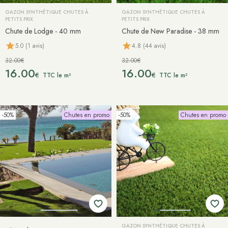
GAZON SYNTHÉTIQUE CHUTES À
GAZON SYNTHÉTIQUE CHUTES À
PETITS PRIX
PETITS PRIX
Chute de Lodge - 40 mm
Chute de New Paradise - 38 mm
5.0 (1 avis)
4.8 (44 avis)
32.00€
32.00€
16.00
16.00
€
€
TTC le m²
TTC le m²
-50%
Chutes en promo
-50%
Chutes en promo
GAZON SYNTHÉTIQUE CHUTES À