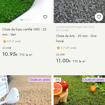
GAZON SYNTHÉTIQUE CHUTES À
Chute de Expo certifié GRS - 22
PETITS PRIX
mm - Vert
Chute de Arty - 20 mm - Gris
foncé
4.0 (1 avis)
4.7 (61 avis)
21.90€
10.95
22.00€
€
TTC le m²
11.00
€
TTC le m²
-50%
Chutes en promo
-50%
Chutes en promo