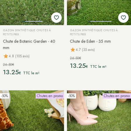
GAZON SYNTHÉTIQUE CHUTES À
GAZON SYNTHÉTIQUE CHUTES À
PETITS PRIX
PETITS PRIX
Chute de Botanic Garden - 40
Chute de Eden - 35 mm
mm
4.7 (35 avis)
4.8 (105 avis)
26.50€
13.25
26.50€
€
TTC le m²
13.25
€
TTC le m²
-50%
Chutes en promo
-50%
Chutes en promo