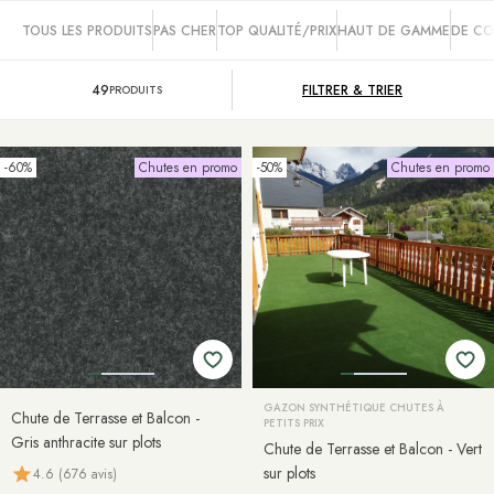
TOUS LES PRODUITS
PAS CHER
TOP QUALITÉ/PRIX
HAUT DE GAMME
DE CO
49
FILTRER &
TRIER
PRODUITS
-60%
Chutes en promo
-50%
Chutes en promo
GAZON SYNTHÉTIQUE CHUTES À
Chute de Terrasse et Balcon -
PETITS PRIX
Gris anthracite sur plots
Chute de Terrasse et Balcon - Vert
sur plots
4.6 (676 avis)