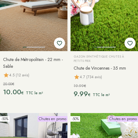
GAZON SYNTHÉTIQUE CHUTES À
Chute de Métropolitain - 22 mm -
PETITS PRIX
Sable
Chute de Vincennes - 35 mm
4.5 (12 avis)
4.7 (734 avis)
20.00€
19.99€
10.00
9.99
€
TTC le m²
€
TTC le m²
-50%
Chutes en promo
-50%
Chutes en promo