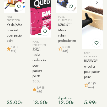
POSE,
POSE,
ENTRETIEN
ENTRETIEN
OUTILLAGE
OUTILLAGE
Kit de pose
Romus -
complet
Mètre
pour papier
ruban
peint
professionnel
POSE,
ENTRETIEN
5.0 (3
0.0 (0
COLLE
SM3+
avis)
avis)
POSE,
Colle
ENTRETIEN
renforcée
OUTILLAGE
Brosse à
pour
encoller
papiers
pour papier
peints
peint
300gr
0.0 (0
avis)
4.9 (8
avis)
À partir de
35.00
13.60
12.00
5.99
€
€
€
€