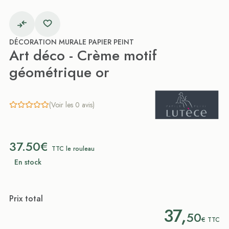
DÉCORATION MURALE PAPIER PEINT
Art déco - Crème motif
géométrique or
(Voir les 0 avis)
37.50€
TTC le rouleau
En stock
Prix total
37,
50
€
TTC