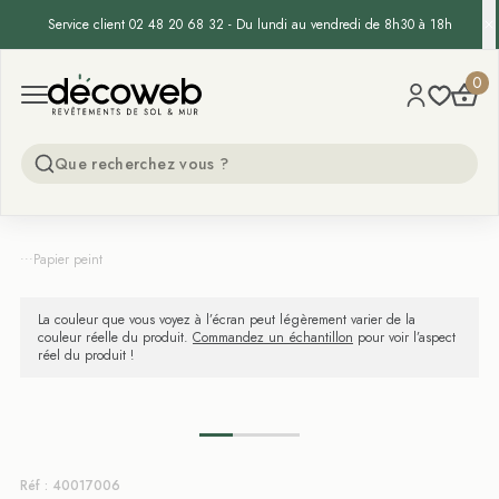
Service client 02 48 20 68 32 - Du lundi au vendredi de 8h30 à 18h
Decoweb
0
Open menu
...
Papier peint
La couleur que vous voyez à l’écran peut légèrement varier de la
couleur réelle du produit.
Commandez un échantillon
pour voir l’aspect
réel du produit !
Réf : 40017006