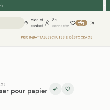
8h
Aide et
Se
0
(
)
contact
connecter
PRIX IMBATTABLES
CHUTES & DÉSTOCKAGE
AGE
sser pour papier