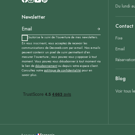
Du lundi a
Newsletter
Contact
J'autorise le suivi de l'ouverture de mes newsletters.
Fixe
En vous inscrivant, vous acceptez de recevoir les
communications de Decoweb.com par e-mail. Nos e-mails
Email
peuvent contenir un pixel de suivi permettant d’en
mesurer l’ouverture ; vous pouvez vous y opposer à tout
Réservatio
moment. Vous pouvez vous désabonner à tout moment via
le lien de
désabonnement
ou depuis votre espace client.
Consultez notre
politique de confidentialité
pour en
savoir plus.
Blog
Voir tous l
Français