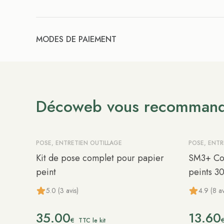
MODES DE PAIEMENT
Décoweb vous recomman
POSE, ENTRETIEN OUTILLAGE
POSE, ENTR
Kit de pose complet pour papier
SM3+ Col
peint
peints 3
5.0 (3 avis)
4.9 (8 av
35.00
13.60
€
TTC le kit