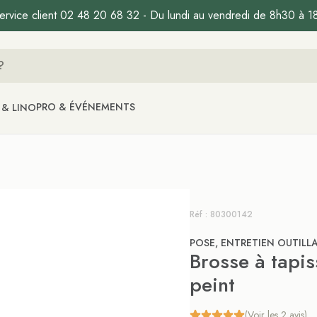
ervice client 02 48 20 68 32 - Du lundi au vendredi de 8h30 à 1
PRO & ÉVÉNEMENTS
 & LINO
Réf : 80300142
POSE, ENTRETIEN OUTILL
Brosse à tapi
peint
(Voir les 2 avis)