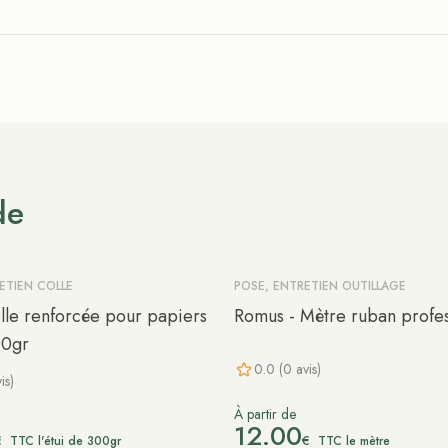
de
ETIEN COLLE
POSE, ENTRETIEN OUTILLAGE
le renforcée pour papiers
Romus - Mètre ruban profes
00gr
0.0 (0 avis)
is)
À partir de
12.00
€
€
TTC l'étui de 300gr
TTC le mètre