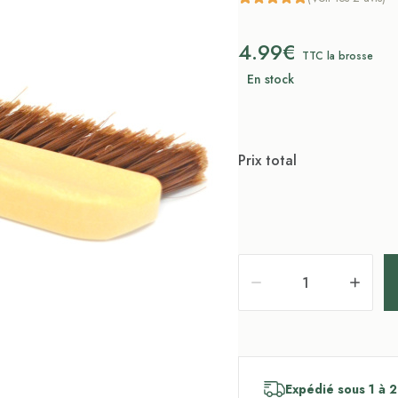
4.99€
TTC la brosse
En stock
Prix total
Expédié sous 1 à 2