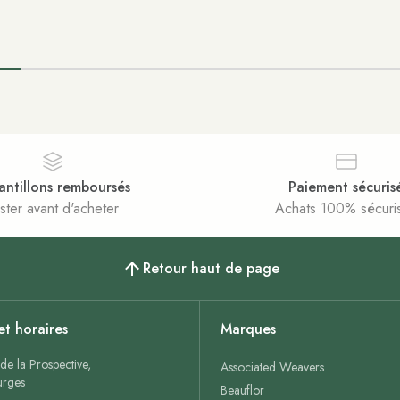
antillons remboursés
Paiement sécuris
ster avant d'acheter
Achats 100% sécuri
Retour haut de page
et horaires
Marques
de la Prospective,
Associated Weavers
rges
Beauflor