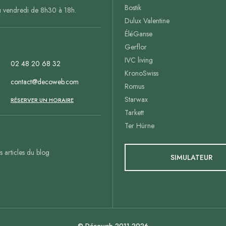
Bostik
u vendredi de 8h30 à 18h.
Dulux Valentine
ÉléGanse
Gerflor
IVC living
02 48 20 68 32
KronoSwiss
contact@decoweb.com
Romus
Starwax
n
RÉSERVER UN HORAIRE
Tarkett
Ter Hürne
es articles du blog
SIMULATEUR
© Décoweb 2011-2026