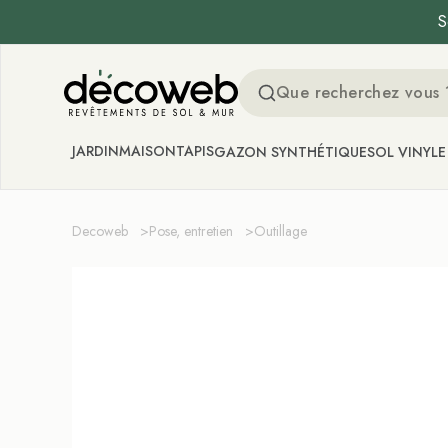
S
Decoweb
JARDIN
MAISON
TAPIS
GAZON SYNTHÉTIQUE
SOL VINYLE
Decoweb
>
Pose, entretien
>
Outillage