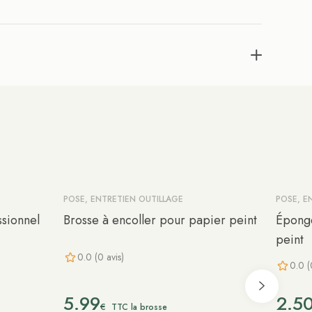
POSE, ENTRETIEN OUTILLAGE
POSE, E
sionnel
Brosse à encoller pour papier peint
Éponge
peint
0.0 (0 avis)
0.0 (
5.99
2.5
€
TTC la brosse