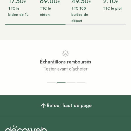
17.50
69.00
49.50
2.10
€
€
€
€
TTC le
TTC le
TTC 100
TTC le plot
bidon de 1L
bidon
butées de
départ
Échantillons remboursés
Tester avant d'acheter
Retour haut de page