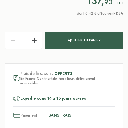
137,
90
€
TTC
dont 0.42 € d'éco-part- DEA
AJOUTER AU PANIER
Frais de livraison :
OFFERTS
En France Continentale, hors lieux difficilement
accessibles.
Expédié sous 14 à 15 jours ouvrés
3
x
Paiement
SANS FRAIS