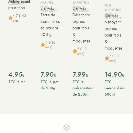
Antidérapant
NATUREL
ENTRETIEN
COUCHE
POSE,
pour tapis
PRODUIT
PRODUIT
Starwax -
Starwax -
ENTRETIEN
NETTOYANT
NETTOYANT
Terre de
Détachant
PRODUIT
Starwax -
4.7 (143
NETTOYANT
avis)
Sommières
express
Nettoyant
en poudre
pour tapis
express
200 g
&
pour tapis
moquettes
&
4.8 (6
avis)
moquettes
5.0 (3
avis)
5.0 (3
avis)
4.95
7.90
7.99
14.90
€
€
€
€
TTC le m²
TTC le pot
TTC le
TTC
de 200g
pulvérisateur
l'aérosol de
de 250ml
600ml