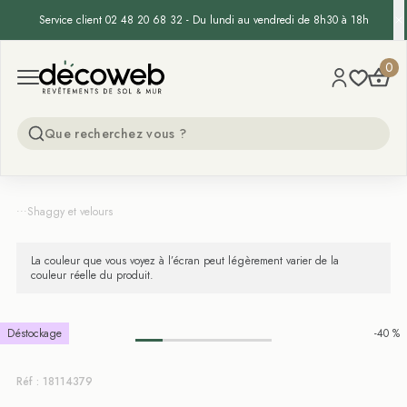
Service client 02 48 20 68 32 - Du lundi au vendredi de 8h30 à 18h
Decoweb
0
Open menu
...
Shaggy et velours
La couleur que vous voyez à l’écran peut légèrement varier de la
couleur réelle du produit.
Déstockage
-40 %
Réf : 18114379