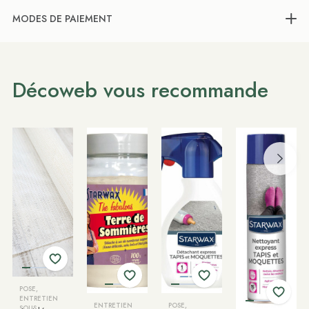
MODES DE PAIEMENT
Décoweb vous recommande
POSE,
ENTRETIEN
ENTRETIEN
POSE,
SOUS