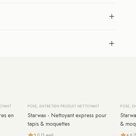
TOYANT
POSE, ENTRETIEN PRODUIT NETTOYANT
POSE, E
res en
Starwax - Nettoyant express pour
Starwa
tapis & moquettes
& moq
5.0 (3 avis)
4.6 (