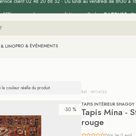
ervice client 02 48 20 68 32 - Du lundi au vendredi de 8h30 à 1
PRO & ÉVÉNEMENTS
 & LINO
la couleur réelle du produit.
Réf : 18114122
TAPIS INTÉRIEUR SHAGGY
-30 %
Tapis Mina - St
rouge
(Voir les 0 avis)