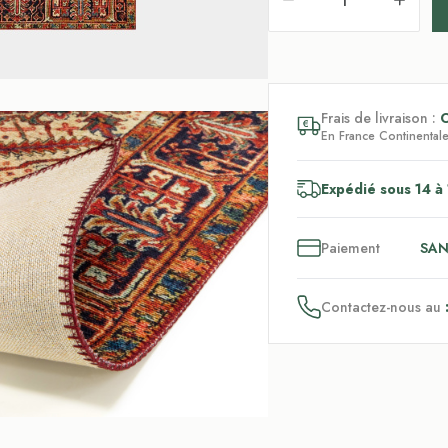
Frais de livraison :
En France Continentale,
Expédié sous 14 à 
3
x
Paiement
SAN
Contactez-nous au