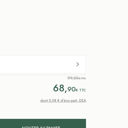
99,00
€ TTC
68,
90
€
TTC
dont 0.08 € d'éco-part- DEA