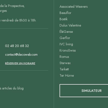
de la Prospective,
Associated Weavers
rges
Beauflor
Bostik
u vendredi de 8h30 à 18h.
Dulux Valentine
ÉléGanse
Gerflor
IVC living
02 48 20 68 32
KronoSwiss
contact@decoweb.com
Romus
Starwax
n
RÉSERVER UN HORAIRE
Tarkett
Ter Hürne
es articles du blog
SIMULATEUR