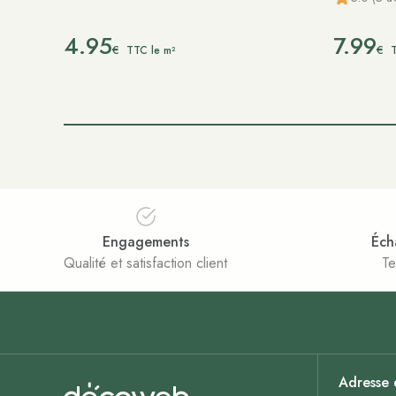
4.95
7.99
€
€
TTC le m²
T
Engagements
Éch
Qualité et satisfaction client
Te
Adresse 