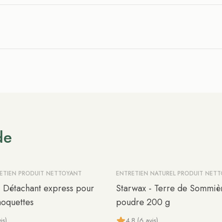
de
RETIEN PRODUIT NETTOYANT
ENTRETIEN NATUREL PRODUIT NET
- Détachant express pour
Starwax - Terre de Sommiè
moquettes
poudre 200 g
is)
4.8 (6 avis)