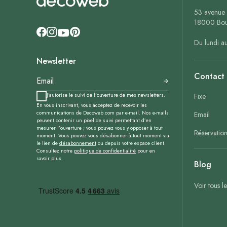
53 avenue 
18000 Bou
Du lundi a
Newsletter
Contact
J'autorise le suivi de l'ouverture de mes newsletters.
Fixe
En vous inscrivant, vous acceptez de recevoir les
communications de Decoweb.com par e-mail. Nos e-mails
Email
peuvent contenir un pixel de suivi permettant d’en
mesurer l’ouverture ; vous pouvez vous y opposer à tout
Réservatio
moment. Vous pouvez vous désabonner à tout moment via
le lien de
désabonnement
ou depuis votre espace client.
Consultez notre
politique de confidentialité
pour en
savoir plus.
Blog
Voir tous l