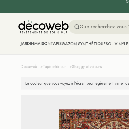
S
Decoweb
JARDIN
MAISON
TAPIS
GAZON SYNTHÉTIQUE
SOL VINYLE
Decoweb
>
Tapis intérieur
>
Shaggy et velours
La couleur que vous voyez à l’écran peut légèrement varier de 