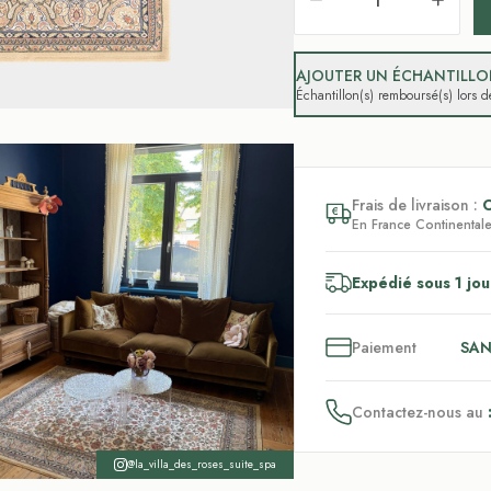
AJOUTER UN ÉCHANTILLON
Échantillon(s) remboursé(s) lors
Frais de livraison :
En France Continentale,
Expédié sous 1 jou
3
x
Paiement
SAN
Contactez-nous au
@la_villa_des_roses_suite_spa