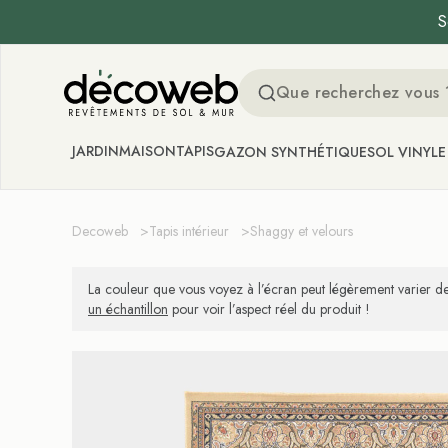
S
Decoweb
JARDIN
MAISON
TAPIS
GAZON SYNTHÉTIQUE
SOL VINYLE
Decoweb
>
Tapis intérieur
>
Shaggy et velours
La couleur que vous voyez à l’écran peut légèrement varier de
un échantillon
pour voir l’aspect réel du produit !