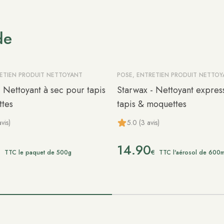
de
RETIEN PRODUIT NETTOYANT
POSE, ENTRETIEN PRODUIT NETTO
 Nettoyant à sec pour tapis
Starwax - Nettoyant expres
tes
tapis & moquettes
vis)
5.0 (3 avis)
14.90
€
€
TTC le paquet de 500g
TTC l'aérosol de 600m