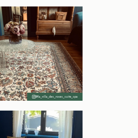
@la_villa_des_roses_suite_spa