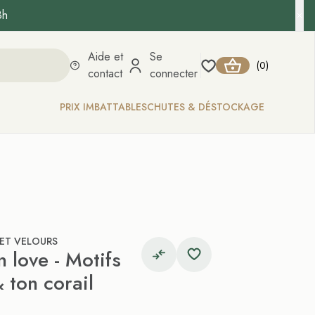
8h
Aide et
Se
0
(
)
contact
connecter
PRIX IMBATTABLES
CHUTES & DÉSTOCKAGE
 ET VELOURS
 love - Motifs
& ton corail