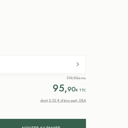
119,90
€ TTC
95,
90
€
TTC
dont 0.32 € d'éco-part- DEA