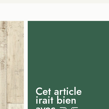
Cet article
irait bien
avec
🤜🤛