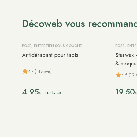
Décoweb vous recomman
POSE, ENTRETIEN SOUS COUCHE
POSE, ENT
Antidérapant pour tapis
Starwax -
& moquet
4.7 (143 avis)
4.6 (19 a
4.95
19.50
€
TTC le m²