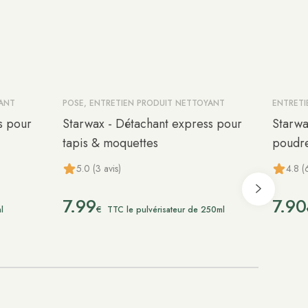
YANT
POSE, ENTRETIEN PRODUIT NETTOYANT
ENTRETI
s pour
Starwax - Détachant express pour
Starwa
tapis & moquettes
poudr
5.0 (3 avis)
4.8 (
7.99
7.90
€
l
TTC le pulvérisateur de 250ml