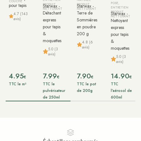
ENTRETIEN
NATUREL
COUCHE
POSE,
pour tapis
PRODUIT
PRODUIT
Starwax -
Starwax -
ENTRETIEN
NETTOYANT
NETTOYANT
Détachant
Terre de
PRODUIT
Starwax -
4.7 (143
NETTOYANT
avis)
express
Sommières
Nettoyant
pour tapis
en poudre
express
&
200 g
pour tapis
moquettes
&
4.8 (6
avis)
moquettes
5.0 (3
avis)
5.0 (3
avis)
4.95
7.99
7.90
14.90
€
€
€
€
TTC le m²
TTC le
TTC le pot
TTC
pulvérisateur
de 200g
l'aérosol de
de 250ml
600ml