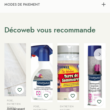
MODES DE PAIEMENT
Décoweb vous recommande
POSE,
ENTRETIEN
POSE,
ENTRETIEN
SOUS
Antidérapant