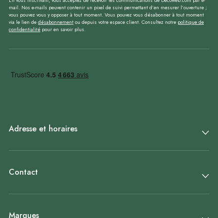
En vous inscrivant, vous acceptez de recevoir les communications de Decoweb.com par e-
mail. Nos e-mails peuvent contenir un pixel de suivi permettant d’en mesurer l’ouverture ;
vous pouvez vous y opposer à tout moment. Vous pouvez vous désabonner à tout moment
via le lien de
désabonnement
ou depuis votre espace client. Consultez notre
politique de
confidentialité
pour en savoir plus.
Adresse et horaires
Contact
Marques