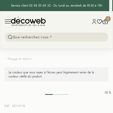
Service client 02 48 20 68 32 - Du lundi au vendredi de 8h30 à 18h
Decoweb
0
Open menu
...
Shaggy et velours
La couleur que vous voyez à l’écran peut légèrement varier de la
couleur réelle du produit.
-30 %
Réf : 18114118