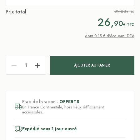
Prix total
89,00
€ TTC
26,
90
€
TTC
dont 0.15 € d'éco-part- DEA
AJOUTER AU PANIER
Frais de livraison :
OFFERTS
En France Continentale, hors lieux difficilement
accessibles.
Expédié sous 1 jour ouvré