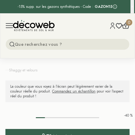
-15% supp. sur les gazons synthétiques - Code :
GAZON15
Decoweb
0
Open menu
...
Shaggy et velours
La couleur que vous voyez à l’écran peut légèrement varier de la
couleur réelle du produit.
Commandez un échantillon
pour voir l’aspect
réel du produit !
-40 %