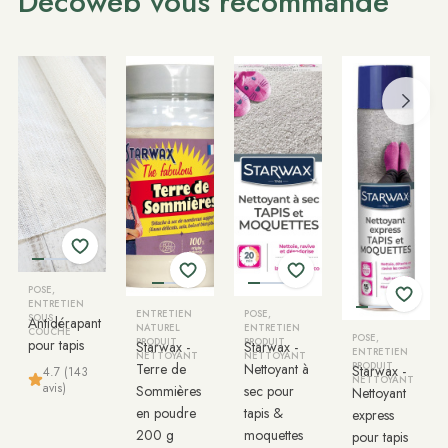
Décoweb vous recommande
POSE,
ENTRETIEN
ENTRETIEN
POSE,
SOUS
Antidérapant
NATUREL
ENTRETIEN
COUCHE
POSE,
pour tapis
PRODUIT
PRODUIT
Starwax -
Starwax -
ENTRETIEN
NETTOYANT
NETTOYANT
Terre de
Nettoyant à
PRODUIT
Starwax -
4.7 (143
NETTOYANT
avis)
Sommières
sec pour
Nettoyant
en poudre
tapis &
express
200 g
moquettes
pour tapis