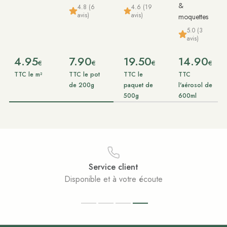
&
4.8 (6
4.6 (19
avis)
avis)
moquettes
5.0 (3
avis)
4.95
7.90
19.50
14.90
€
€
€
€
TTC le m²
TTC le pot
TTC le
TTC
de 200g
paquet de
l'aérosol de
500g
600ml
Service client
Disponible et à votre écoute