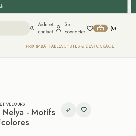
8h
Aide et
Se
0
(
)
contact
connecter
PRIX IMBATTABLES
CHUTES & DÉSTOCKAGE
 ET VELOURS
 Nelya - Motifs
icolores