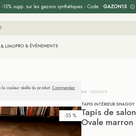
-15% supp. sur les gazons synthétiques - Code :
GAZON15
PRO & ÉVÉNEMENTS
 & LINO
 la couleur réelle du produit.
Commandez
Réf : 16101675
TAPIS INTÉRIEUR SHAGGY
Tapis de salon
-35 %
Ovale marron