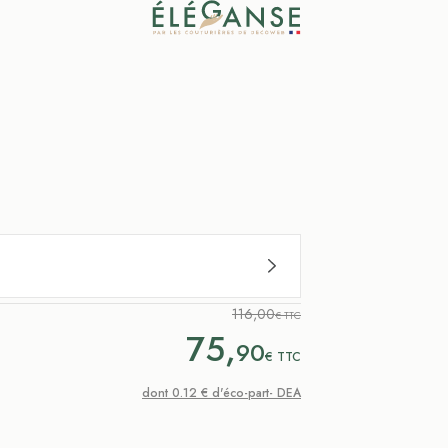
116,00
€ TTC
75,
90
€
TTC
dont 0.12 € d'éco-part- DEA