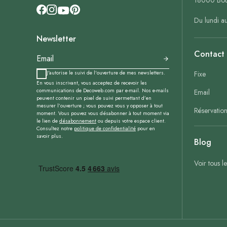
18000 Bou
Du lundi a
Newsletter
Contact
J'autorise le suivi de l'ouverture de mes newsletters.
Fixe
En vous inscrivant, vous acceptez de recevoir les
communications de Decoweb.com par e-mail. Nos e-mails
Email
peuvent contenir un pixel de suivi permettant d’en
mesurer l’ouverture ; vous pouvez vous y opposer à tout
Réservatio
moment. Vous pouvez vous désabonner à tout moment via
le lien de
désabonnement
ou depuis votre espace client.
Consultez notre
politique de confidentialité
pour en
savoir plus.
Blog
Voir tous l