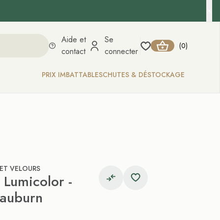
Aide et
Se
0
(
)
contact
connecter
PRIX IMBATTABLES
CHUTES & DÉSTOCKAGE
 ET VELOURS
 Lumicolor -
 auburn