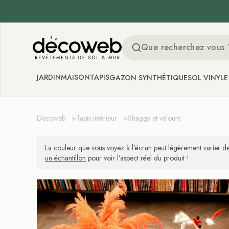
Decoweb
JARDIN
MAISON
TAPIS
GAZON SYNTHÉTIQUE
SOL VINYLE
Decoweb
>
Tapis intérieur
>
Shaggy et velours
La couleur que vous voyez à l’écran peut légèrement varier de
un échantillon
pour voir l’aspect réel du produit !