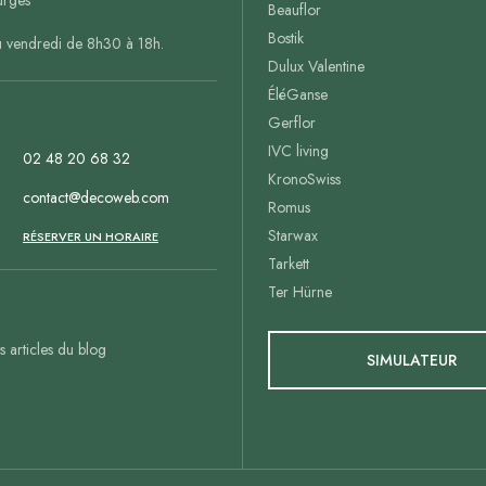
rges
Beauflor
Bostik
u vendredi de 8h30 à 18h.
Dulux Valentine
ÉléGanse
Gerflor
IVC living
02 48 20 68 32
KronoSwiss
contact@decoweb.com
Romus
Starwax
n
RÉSERVER UN HORAIRE
Tarkett
Ter Hürne
es articles du blog
SIMULATEUR