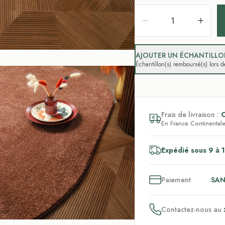
AJOUTER UN ÉCHANTILLON
Échantillon(s) remboursé(s) lors
Frais de livraison :
En France Continentale,
Expédié sous 9 à 1
3
x
Paiement
SAN
Contactez-nous au