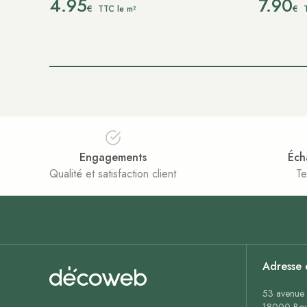
4.95
7.90
€
€
TTC le m²
Engagements
Éch
Qualité et satisfaction client
Te
Adresse 
53 avenue 