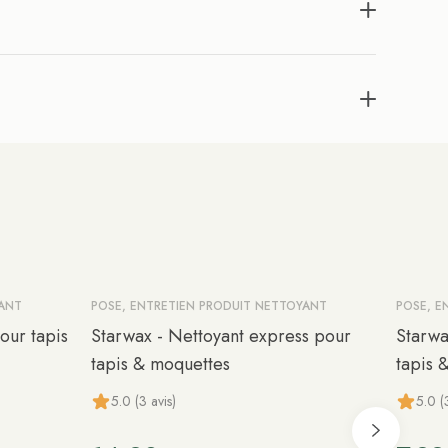
YANT
POSE, ENTRETIEN PRODUIT NETTOYANT
POSE, E
our tapis
Starwax - Nettoyant express pour
Starwa
tapis & moquettes
tapis 
5.0 (3 avis)
5.0 (