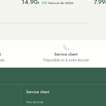
14.90
7.99
€
TTC l'aérosol de 600ml
é
Service client
sés
Disponible et à votre écoute
Service client
Nos services