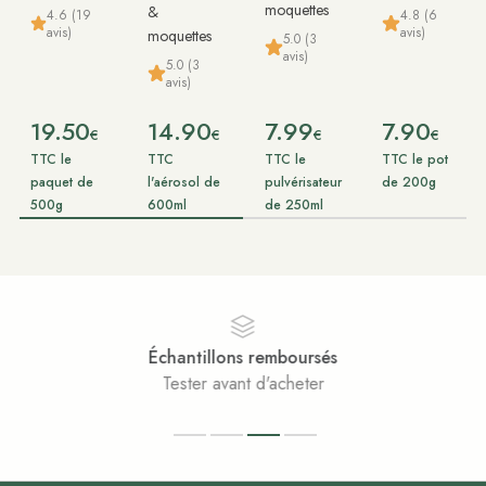
moquettes
&
4.6 (19
4.8 (6
avis)
avis)
moquettes
5.0 (3
avis)
5.0 (3
avis)
19.50
14.90
7.99
7.90
€
€
€
€
TTC le
TTC
TTC le
TTC le pot
paquet de
l'aérosol de
pulvérisateur
de 200g
500g
600ml
de 250ml
Paiement sécurisé
Achats 100% sécurisés