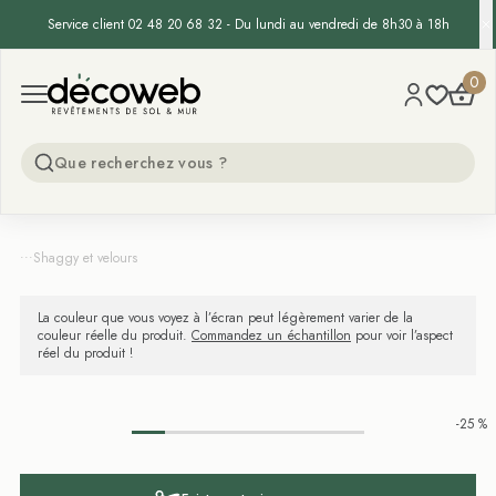
Service client 02 48 20 68 32 - Du lundi au vendredi de 8h30 à 18h
Decoweb
0
Open menu
...
Shaggy et velours
La couleur que vous voyez à l’écran peut légèrement varier de la
couleur réelle du produit.
Commandez un échantillon
pour voir l’aspect
réel du produit !
-25 %