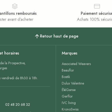
antillons remboursés
Paiement sécuris
ster avant d'acheter
Achats 100% sécuri
Retour haut de page
et horaires
Marques
de la Prospective,
Associated Weavers
rges
Beauflor
Bostik
u vendredi de 8h30 à 18h.
Dulux Valentine
ÉléGanse
Gerflor
IVC living
02 48 20 68 32
KronoSwiss