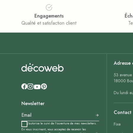
Engagements
Éch
Qualité et satisfaction client
Te
Adresse 
53 avenue 
18000 Bou
Du lundi a
Newsletter
Contact
J'autorise le suivi de l'ouverture de mes newsletters.
Fixe
En vous inscrivant, vous acceptez de recevoir les