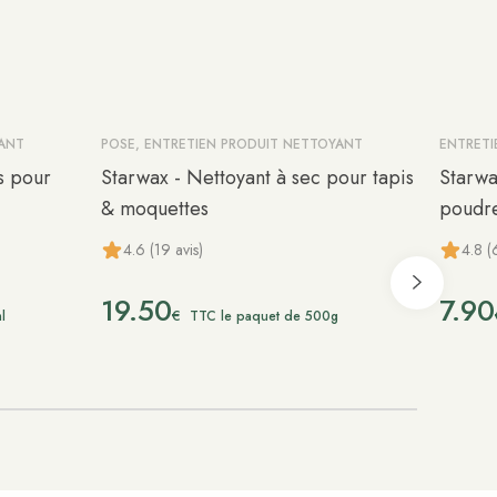
YANT
POSE, ENTRETIEN PRODUIT NETTOYANT
ENTRETI
s pour
Starwax - Nettoyant à sec pour tapis
Starwa
& moquettes
poudr
4.6 (19 avis)
4.8 (
19.50
7.90
€
l
TTC le paquet de 500g