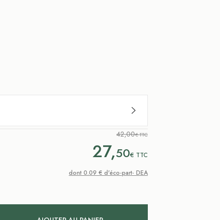
42,00
€ TTC
27,
50
€
TTC
dont 0.09 € d'éco-part- DEA