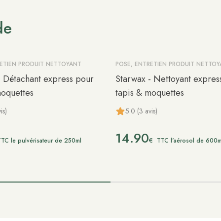
de
RETIEN PRODUIT NETTOYANT
POSE, ENTRETIEN PRODUIT NETTO
- Détachant express pour
Starwax - Nettoyant expres
moquettes
tapis & moquettes
is)
5.0 (3 avis)
14.90
€
TC le pulvérisateur de 250ml
TTC l'aérosol de 600m