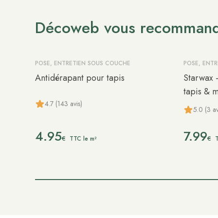
Décoweb vous recomman
POSE, ENTRETIEN SOUS COUCHE
POSE, ENT
Antidérapant pour tapis
Starwax 
tapis & 
4.7 (143 avis)
5.0 (3 av
4.95
7.99
€
€
TTC le m²
T