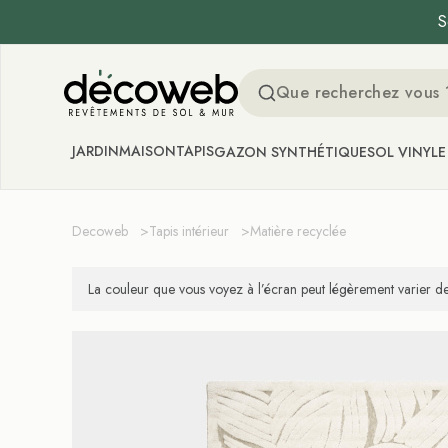
S
Decoweb
JARDIN
MAISON
TAPIS
GAZON SYNTHÉTIQUE
SOL VINYLE
Decoweb
>
Tapis intérieur
>
Matière recyclée
La couleur que vous voyez à l’écran peut légèrement varier de 