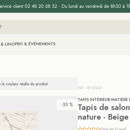
ervice client 02 48 20 68 32 - Du lundi au vendredi de 8h30 à 1
PRO & ÉVÉNEMENTS
 & LINO
la couleur réelle du produit.
Réf : 18115247
TAPIS INTÉRIEUR MATIÈRE
-35 %
Tapis de salon
nature - Beig
(Voir les 0 avis)