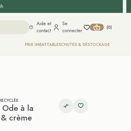
8h
Aide et
Se
0
(
)
contact
connecter
PRIX IMBATTABLES
CHUTES & DÉSTOCKAGE
 RECYCLÉE
 Ode à la
e & crème