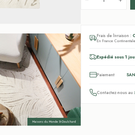
Frais de livraison :
En France Continentale,
Expédié sous 1 jou
3
x
Paiement
SAN
Contactez-nous au
Maisons du Monde St-Doulchard