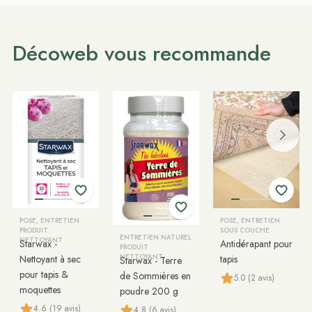
Décoweb vous recommande
POSE, ENTRETIEN
POSE, ENTRETIEN
PRODUIT
SOUS COUCHE
ENTRETIEN NATUREL
NETTOYANT
Starwax -
Antidérapant pour
PRODUIT
Nettoyant à sec
NETTOYANT
tapis
Starwax - Terre
pour tapis &
de Sommières en
5.0 (2 avis)
moquettes
poudre 200 g
4.6 (19 avis)
4.8 (6 avis)