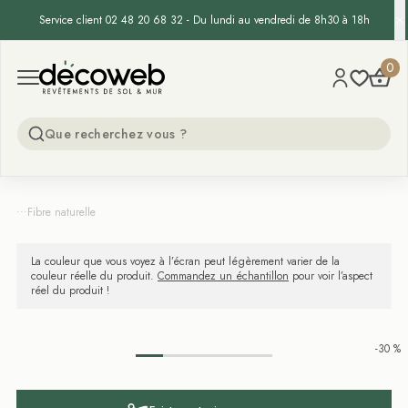
Service client 02 48 20 68 32 - Du lundi au vendredi de 8h30 à 18h
Decoweb
0
Open menu
...
Fibre naturelle
La couleur que vous voyez à l’écran peut légèrement varier de la
couleur réelle du produit.
Commandez un échantillon
pour voir l’aspect
réel du produit !
-30 %