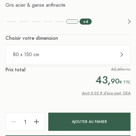
Gris acier & ganse anthracite
+4
Choisir votre dimension
80 x 150 cm
Prix total
62,40
€ TTC
43,
90
€
TTC
dont 0.02 € d'éco-part- DEA
AJOUTER AU PANIER