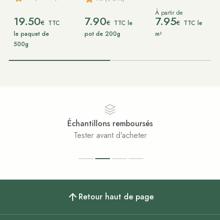
À partir de
19.50
7.90
7.95
€
€
€
TTC
TTC le
TTC le
le paquet de
pot de 200g
m²
500g
Échantillons remboursés
Tester avant d'acheter
Retour haut de page