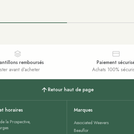
antillons remboursés
Paiement sécuris
ster avant d'acheter
Achats 100% sécuri
Retour haut de page
et horaires
Marques
de la Prospective,
Associated Weavers
rges
Beauflor