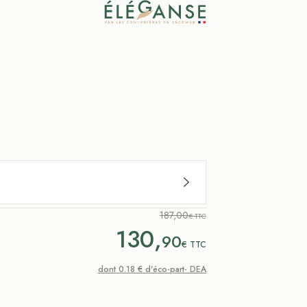
187,00
€ TTC
130,
90
€
TTC
dont 0.18 € d'éco-part- DEA