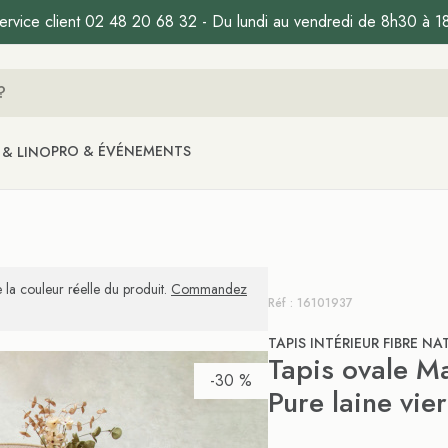
ervice client 02 48 20 68 32 - Du lundi au vendredi de 8h30 à 1
PRO & ÉVÉNEMENTS
 & LINO
 la couleur réelle du produit.
Commandez
Réf : 16101937
TAPIS INTÉRIEUR FIBRE NA
Tapis ovale Ma
-30 %
Pure laine vie