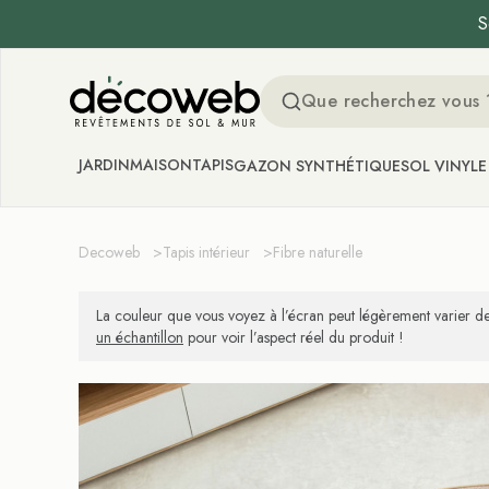
S
Decoweb
JARDIN
MAISON
TAPIS
GAZON SYNTHÉTIQUE
SOL VINYLE
Decoweb
>
Tapis intérieur
>
Fibre naturelle
La couleur que vous voyez à l’écran peut légèrement varier de
un échantillon
pour voir l’aspect réel du produit !