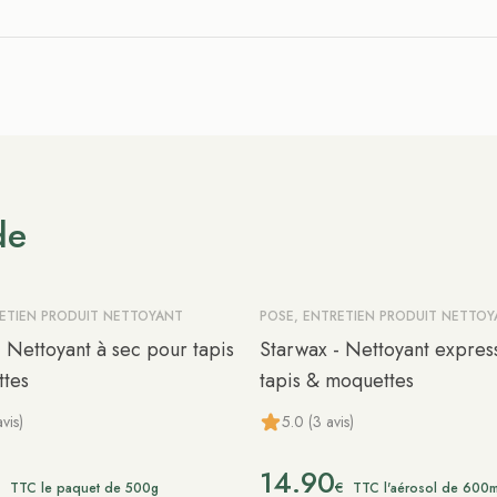
de
RETIEN PRODUIT NETTOYANT
POSE, ENTRETIEN PRODUIT NETTO
 Nettoyant à sec pour tapis
Starwax - Nettoyant expres
tes
tapis & moquettes
vis)
5.0 (3 avis)
14.90
€
€
TTC le paquet de 500g
TTC l'aérosol de 600m