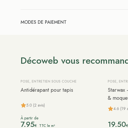
MODES DE PAIEMENT
Décoweb vous recomman
POSE, ENTRETIEN SOUS COUCHE
POSE, ENT
Antidérapant pour tapis
Starwax -
& moquet
5.0 (2 avis)
4.6 (19 a
À partir de
7.95
19.50
€
TTC le m²