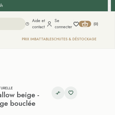
8h
Aide et
Se
0
(
)
contact
connecter
PRIX IMBATTABLES
CHUTES & DÉSTOCKAGE
TURELLE
llow beige -
rge bouclée