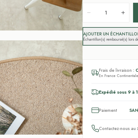
AJOUTER UN ÉCHANTILLON
Échantillon(s) remboursé(s) lors
Frais de livraison :
En France Continentale,
Expédié sous 9 à 1
3
x
Paiement
SAN
Contactez-nous au