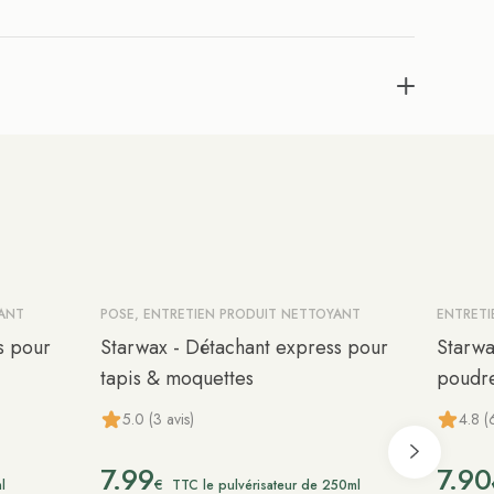
YANT
POSE, ENTRETIEN PRODUIT NETTOYANT
ENTRETI
s pour
Starwax - Détachant express pour
Starwa
tapis & moquettes
poudr
5.0 (3 avis)
4.8 (
7.99
7.90
€
l
TTC le pulvérisateur de 250ml