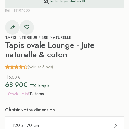
Tester le produit en 3D
Réf : 18107005
TAPIS INTÉRIEUR FIBRE NATURELLE
Tapis ovale Lounge - Jute
naturelle & coton
(Voir les 5 avis)
115.00 €
68.90€
TTC le tapis
12 tapis
Stock limité
Choisir votre dimension
120 x 170 cm