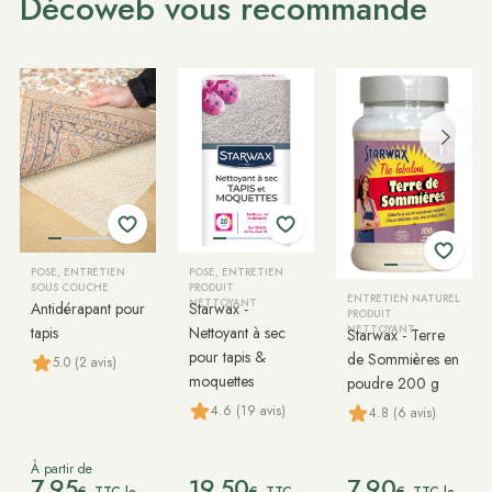
Décoweb vous recommande
POSE, ENTRETIEN
POSE, ENTRETIEN
SOUS COUCHE
PRODUIT
ENTRETIEN NATUREL
NETTOYANT
Antidérapant pour
Starwax -
PRODUIT
tapis
Nettoyant à sec
NETTOYANT
Starwax - Terre
pour tapis &
de Sommières en
5.0 (2 avis)
moquettes
poudre 200 g
4.6 (19 avis)
4.8 (6 avis)
À partir de
7.95
19.50
7.90
€
€
€