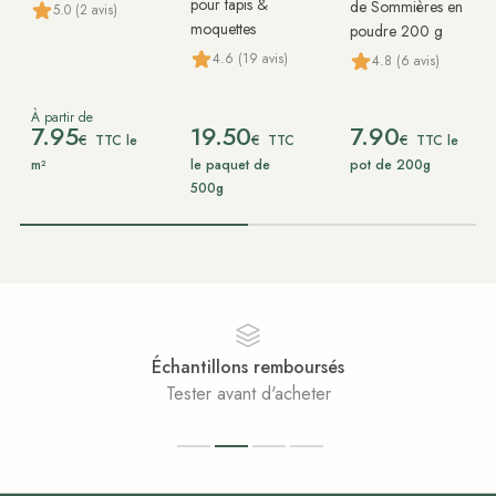
pour tapis &
de Sommières en
5.0 (2 avis)
moquettes
poudre 200 g
4.6 (19 avis)
4.8 (6 avis)
À partir de
7.95
19.50
7.90
€
€
€
TTC le
TTC
TTC le
m²
le paquet de
pot de 200g
500g
Échantillons remboursés
Tester avant d'acheter