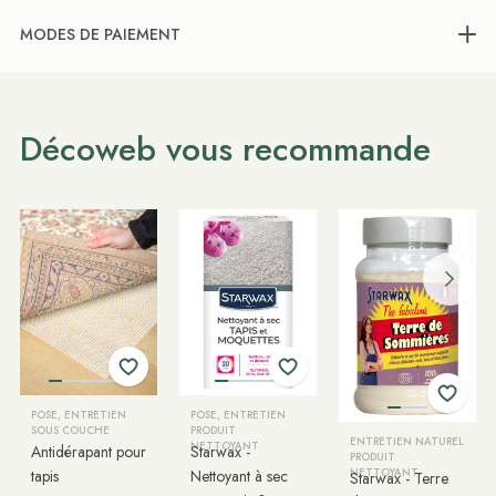
MODES DE PAIEMENT
Décoweb vous recommande
POSE, ENTRETIEN
POSE, ENTRETIEN
SOUS COUCHE
PRODUIT
ENTRETIEN NATUREL
NETTOYANT
Antidérapant pour
Starwax -
PRODUIT
tapis
Nettoyant à sec
NETTOYANT
Starwax - Terre