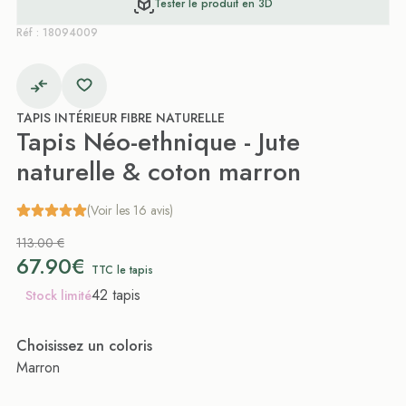
Tester le produit en 3D
Réf : 18094009
TAPIS INTÉRIEUR FIBRE NATURELLE
Tapis Néo-ethnique - Jute
naturelle & coton marron
(Voir les 16 avis)
113.00 €
67.90€
TTC le tapis
42 tapis
Stock limité
Choisissez un coloris
Marron