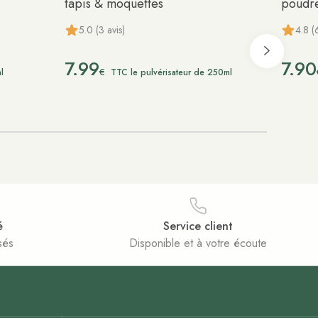
tapis & moquettes
poudr
5.0 (3 avis)
4.8 (
7.99
7.90
€
l
TTC le pulvérisateur de 250ml
é
Service client
sés
Disponible et à votre écoute