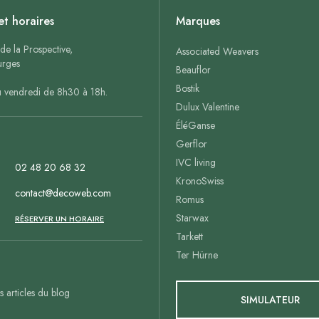
et horaires
Marques
de la Prospective,
Associated Weavers
rges
Beauflor
Bostik
u vendredi de 8h30 à 18h.
Dulux Valentine
ÉléGanse
Gerflor
IVC living
02 48 20 68 32
KronoSwiss
contact@decoweb.com
Romus
Starwax
n
RÉSERVER UN HORAIRE
Tarkett
Ter Hürne
es articles du blog
SIMULATEUR