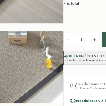
Prix total
AJOUTER UN ÉCHANTILLON
Échantillon(s) remboursé(s) lors
Frais de livraison :
En France Continentale,
Expédié sous 9 à 1