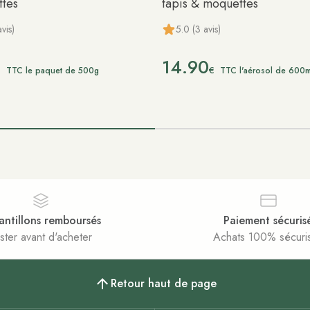
tes
tapis & moquettes
vis)
5.0 (3 avis)
14.90
€
€
TTC le paquet de 500g
TTC l'aérosol de 600m
antillons remboursés
Paiement sécuris
ster avant d'acheter
Achats 100% sécuri
Retour haut de page