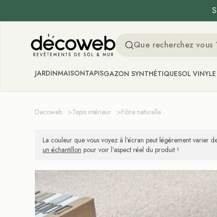
S
Decoweb
JARDIN
MAISON
TAPIS
GAZON SYNTHÉTIQUE
SOL VINYLE
Decoweb
>
Tapis intérieur
>
Fibre naturelle
La couleur que vous voyez à l’écran peut légèrement varier de
un échantillon
pour voir l’aspect réel du produit !