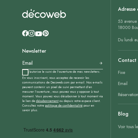
Adresse 
53 avenue 
18000 Bou
Du lundi a
Newsletter
Contact
J'autorise le suivi de l'ouverture de mes newsletters.
Fixe
En vous inscrivant, vous acceptez de recevoir les
communications de Decoweb.com par e-mail. Nos e-mails
Email
peuvent contenir un pixel de suivi permettant d’en
mesurer l’ouverture ; vous pouvez vous y opposer à tout
Réservatio
moment. Vous pouvez vous désabonner à tout moment via
le lien de
désabonnement
ou depuis votre espace client.
Consultez notre
politique de confidentialité
pour en
savoir plus.
Blog
Voir tous l