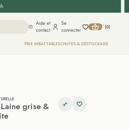
8h
Aide et
Se
0
(
)
contact
connecter
PRIX IMBATTABLES
CHUTES & DÉSTOCKAGE
TURELLE
 Laine grise &
ite