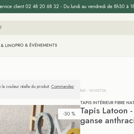
ervice client 02 48 20 68 32 - Du lundi au vendredi de 8h30 à 1
PRO & ÉVÉNEMENTS
 & LINO
 la couleur réelle du produit.
Commandez
Réf : 16100736
TAPIS INTÉRIEUR FIBRE NA
Tapis Latoon -
-30 %
ganse anthrac