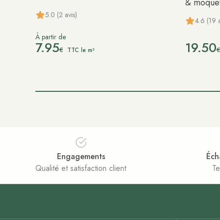
& moquet
5.0 (2 avis)
4.6 (19 a
À partir de
7.95
19.50
€
TTC le m²
Engagements
Éch
Qualité et satisfaction client
Te