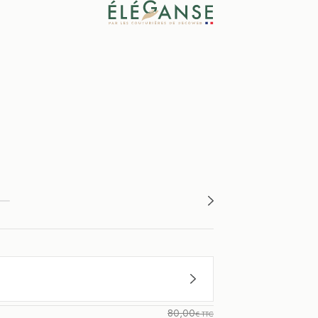
80,00
€ TTC