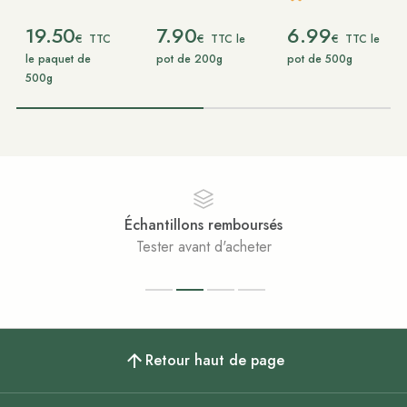
19.50
7.90
6.99
€
€
€
TTC
TTC le
TTC le
le paquet de
pot de 200g
pot de 500g
500g
Échantillons remboursés
Tester avant d'acheter
Retour haut de page