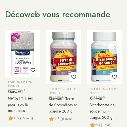
Décoweb vous recommande
POSE, ENTRETIEN
PRODUIT
ENTRETIEN NATUREL
ENTRETIEN NATUREL
NETTOYANT
Starwax -
PRODUIT
PRODUIT
Nettoyant à sec
NETTOYANT
NETTOYANT
Starwax - Terre
Starwax -
pour tapis &
de Sommières en
Bicarbonate de
moquettes
poudre 200 g
soude multi-
usages 500 g
4.6 (19 avis)
4.8 (6 avis)
5.0 (1 avis)