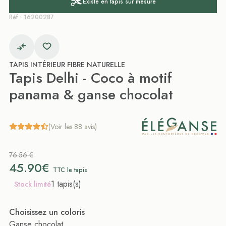
Existe en tapis sur mesure
Réf : 16200287
TAPIS INTÉRIEUR FIBRE NATURELLE
Tapis Delhi - Coco à motif
panama & ganse chocolat
(Voir les 88 avis)
76.56 €
45.90€
TTC le tapis
1 tapis(s)
Stock limité
Choisissez un coloris
Ganse chocolat