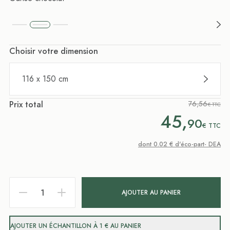
Choisir votre dimension
116 x 150 cm
Prix total
76,56
€ TTC
45,
90
€
TTC
dont 0.02 € d'éco-part- DEA
AJOUTER AU PANIER
AJOUTER UN ÉCHANTILLON À 1 € AU PANIER