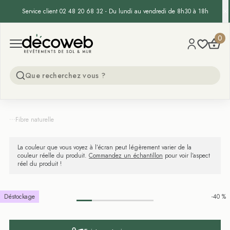
Service client 02 48 20 68 32 - Du lundi au vendredi de 8h30 à 18h
Decoweb
0
Open menu
...
Fibre naturelle
La couleur que vous voyez à l’écran peut légèrement varier de la
couleur réelle du produit.
Commandez un échantillon
pour voir l’aspect
réel du produit !
Déstockage
-40 %