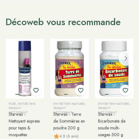
Décoweb vous recommande
POSE, ENTRETIEN
ENTRETIEN NATUREL
ENTRETIEN NATUREL
PRODUIT
PRODUIT
PRODUIT
NETTOYANT
NETTOYANT
NETTOYANT
Starwax -
Starwax - Terre
Starwax -
Nettoyant express
de Sommières en
Bicarbonate de
pour tapis &
poudre 200 g
soude multi-
moquettes
usages 500 g
4.8 (6 avis)