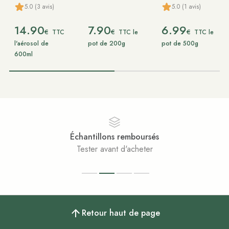
5.0 (3 avis)
5.0 (1 avis)
14.90
7.90
6.99
€
€
€
TTC
TTC le
TTC le
l'aérosol de
pot de 200g
pot de 500g
600ml
Échantillons remboursés
Tester avant d'acheter
Retour haut de page