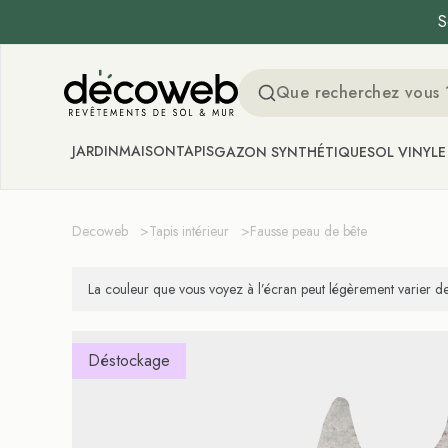
S
Decoweb
JARDIN
MAISON
TAPIS
GAZON SYNTHÉTIQUE
SOL VINYLE
Decoweb
>
Tapis intérieur
>
Fausse peau de bête
La couleur que vous voyez à l’écran peut légèrement varier de 
Déstockage