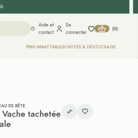
8h
Aide et
Se
0
(
)
contact
connecter
PRIX IMBATTABLES
CHUTES & DÉSTOCKAGE
EAU DE BÊTE
 Vache tachetée
ale