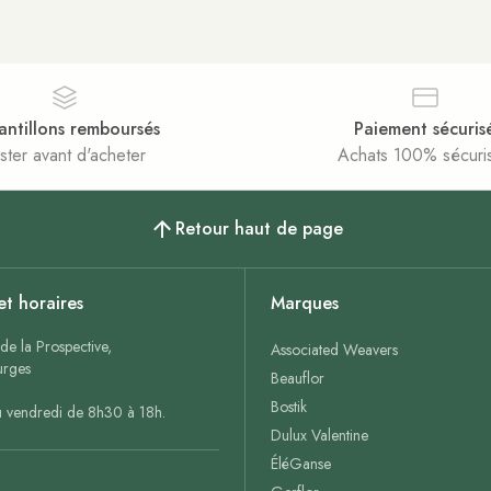
antillons remboursés
Paiement sécuris
ster avant d'acheter
Achats 100% sécuri
Retour haut de page
et horaires
Marques
de la Prospective,
Associated Weavers
rges
Beauflor
Bostik
u vendredi de 8h30 à 18h.
Dulux Valentine
ÉléGanse