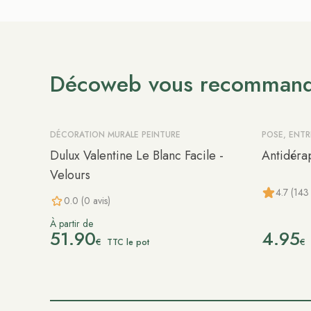
Décoweb vous recomman
DÉCORATION MURALE PEINTURE
POSE, ENT
Dulux Valentine Le Blanc Facile -
Antidéra
Velours
4.7 (143 
0.0 (0 avis)
À partir de
51.90
4.95
€
€
TTC le pot