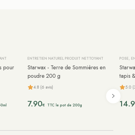
YANT
ENTRETIEN NATUREL PRODUIT NETTOYANT
POSE, E
s pour
Starwax - Terre de Sommières en
Starwa
poudre 200 g
tapis 
4.8 (6 avis)
5.0 (
7.90
14.
€
50ml
TTC le pot de 200g