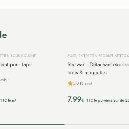
de
RETIEN SOUS COUCHE
POSE, ENTRETIEN PRODUIT NETTO
pant pour tapis
Starwax - Détachant expres
tapis & moquettes
avis)
5.0 (3 avis)
7.99
€
TTC le m²
TTC le pulvérisateur de 2