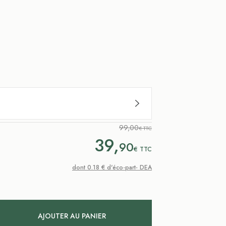
99,00
€ TTC
39,
90
€
TTC
dont 0.18 € d'éco-part- DEA
AJOUTER AU PANIER