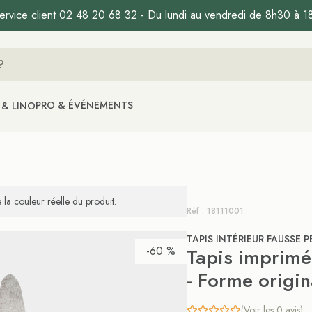
ervice client 02 48 20 68 32 - Du lundi au vendredi de 8h30 à 1
PRO & ÉVÉNEMENTS
 & LINO
la couleur réelle du produit.
Réf : 18111001
TAPIS INTÉRIEUR FAUSSE P
-60 %
Tapis imprimé
- Forme origin
(Voir les 0 avis)