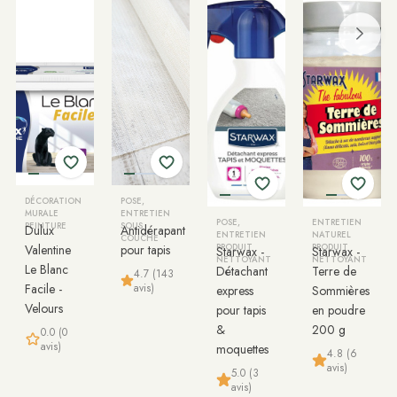
DÉCORATION
POSE,
MURALE
ENTRETIEN
POSE,
ENTRETIEN
PEINTURE
SOUS
Dulux
Antidérapant
ENTRETIEN
NATUREL
COUCHE
Valentine
pour tapis
PRODUIT
PRODUIT
Starwax -
Starwax -
NETTOYANT
NETTOYANT
Le Blanc
Détachant
Terre de
4.7 (143
avis)
Facile -
express
Sommières
Velours
pour tapis
en poudre
&
200 g
0.0 (0
avis)
moquettes
4.8 (6
avis)
5.0 (3
avis)