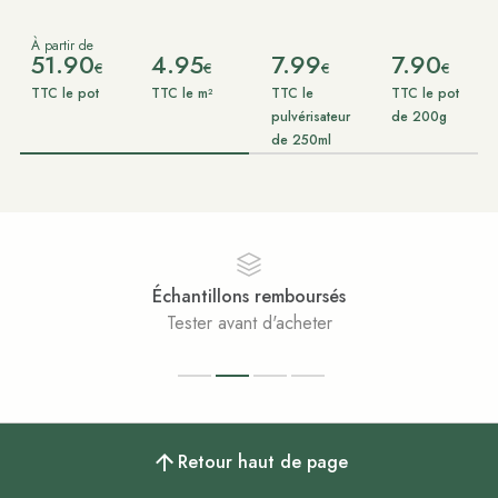
À partir de
51.90
4.95
7.99
7.90
€
€
€
€
TTC le pot
TTC le m²
TTC le
TTC le pot
pulvérisateur
de 200g
de 250ml
Échantillons remboursés
Tester avant d'acheter
Retour haut de page