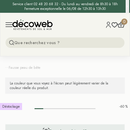
Service client 02 48 20 68 32 - Du lundi au vendredi de 8h30 à 18h
Fermeture exceptionnelle le 06/08 de 12h30 à 13h30
Decoweb
0
Open menu
...
Fausse peau de bête
La couleur que vous voyez à l’écran peut légèrement varier de la
couleur réelle du produit.
Déstockage
-60 %