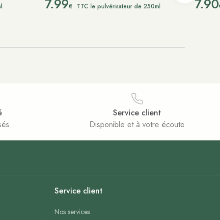
7.99
7.90
€
l
TTC le pulvérisateur de 250ml
é
Service client
sés
Disponible et à votre écoute
Service client
Nos services