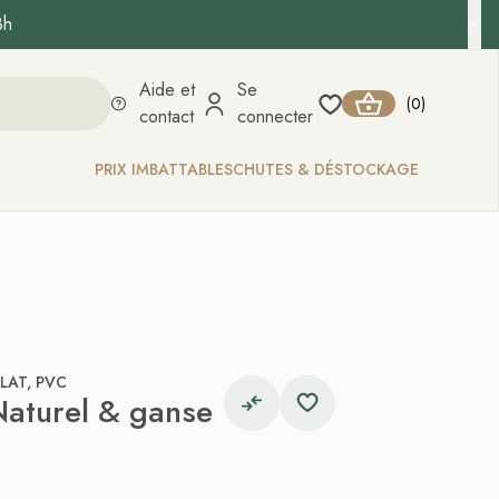
8h
Aide et
Se
0
(
)
contact
connecter
PRIX IMBATTABLES
CHUTES & DÉSTOCKAGE
PLAT, PVC
Naturel & ganse