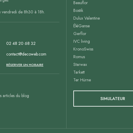
rges
Beauflor
Bostik
u vendredi de 8h30 à 18h.
Dulux Valentine
ÉléGanse
Gerflor
IVC living
02 48 20 68 32
KronoSwiss
contact@decoweb.com
Romus
Starwax
n
RÉSERVER UN HORAIRE
Tarkett
Ter Hürne
es articles du blog
SIMULATEUR