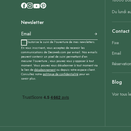
18000 Bou
Du lundi a
Newsletter
Contact
J'autorise le suivi de l'ouverture de mes newsletters.
Fixe
En vous inscrivant, vous acceptez de recevoir les
communications de Decoweb.com par e-mail. Nos e-mails
Email
peuvent contenir un pixel de suivi permettant d’en
mesurer l’ouverture ; vous pouvez vous y opposer à tout
Réservatio
moment. Vous pouvez vous désabonner à tout moment via
le lien de
désabonnement
ou depuis votre espace client.
Consultez notre
politique de confidentialité
pour en
savoir plus.
Blog
Voir tous l