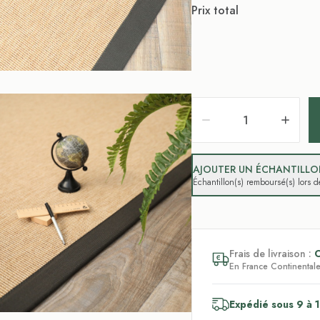
Prix total
AJOUTER UN ÉCHANTILLON
Échantillon(s) remboursé(s) lors
Frais de livraison :
En France Continentale,
Expédié sous 9 à 1