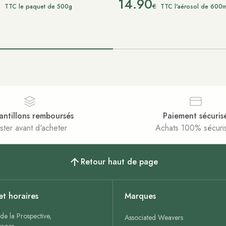
14.90
€
€
TTC le paquet de 500g
TTC l'aérosol de 600m
antillons remboursés
Paiement sécuris
ster avant d'acheter
Achats 100% sécuri
Retour haut de page
et horaires
Marques
de la Prospective,
Associated Weavers