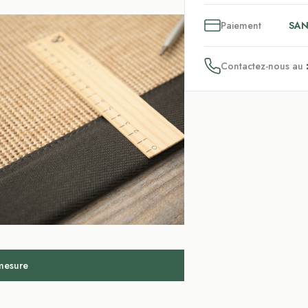
3
x
Paiement
SAN
Contactez-nous au
 mesure