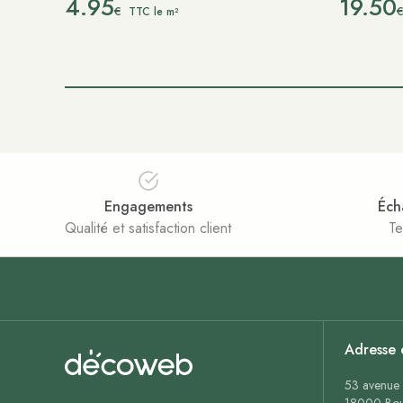
4.95
19.50
€
TTC le m²
Engagements
Éch
Qualité et satisfaction client
Te
Adresse 
53 avenue 