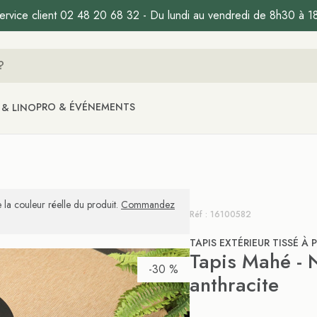
ervice client 02 48 20 68 32 - Du lundi au vendredi de 8h30 à 1
PRO & ÉVÉNEMENTS
 & LINO
 la couleur réelle du produit.
Commandez
Réf : 16100582
TAPIS EXTÉRIEUR TISSÉ À 
Tapis Mahé - 
-30 %
anthracite