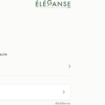
acite
63,00
€ TTC