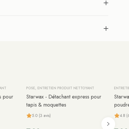
YANT
POSE, ENTRETIEN PRODUIT NETTOYANT
ENTRETI
s pour
Starwax - Détachant express pour
Starwa
tapis & moquettes
poudr
5.0 (3 avis)
4.8 (