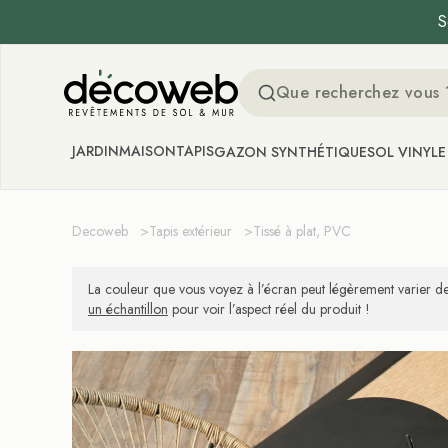
S
Decoweb
JARDIN
MAISON
TAPIS
GAZON SYNTHÉTIQUE
SOL VINYLE
Decoweb
>
Tapis extérieur
>
Tissé à plat, PVC
La couleur que vous voyez à l’écran peut légèrement varier de
un échantillon
pour voir l’aspect réel du produit !