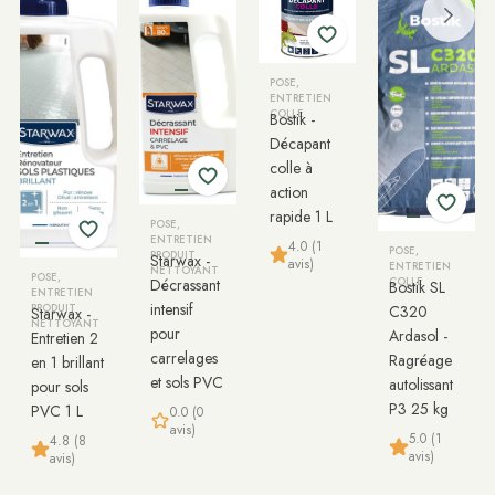
POSE,
ENTRETIEN
COLLE
Bostik -
Décapant
colle à
action
rapide 1 L
POSE,
ENTRETIEN
4.0 (1
POSE,
PRODUIT
Starwax -
avis)
ENTRETIEN
NETTOYANT
POSE,
Décrassant
COLLE
Bostik SL
ENTRETIEN
intensif
PRODUIT
C320
Starwax -
NETTOYANT
pour
Ardasol -
Entretien 2
carrelages
Ragréage
en 1 brillant
et sols PVC
autolissant
pour sols
P3 25 kg
PVC 1 L
0.0 (0
avis)
5.0 (1
4.8 (8
avis)
avis)