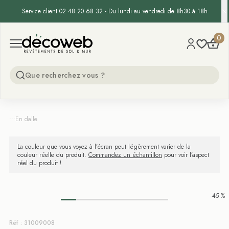
Service client 02 48 20 68 32 - Du lundi au vendredi de 8h30 à 18h
Decoweb
0
Open menu
...
En dalle
La couleur que vous voyez à l’écran peut légèrement varier de la
couleur réelle du produit.
Commandez un échantillon
pour voir l’aspect
réel du produit !
-45 %
Réf : 31009008