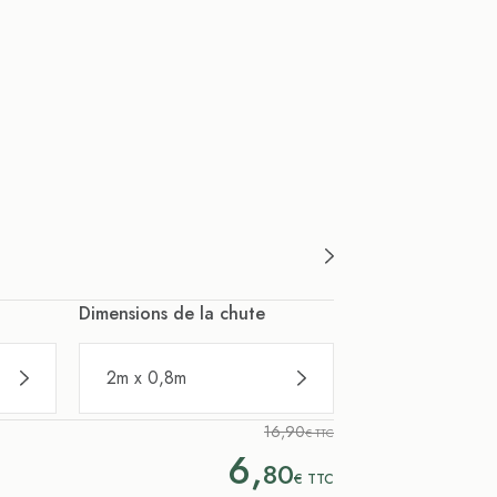
Dimensions de la chute
2m x 0,8m
16,90
€ TTC
6,
80
€
TTC