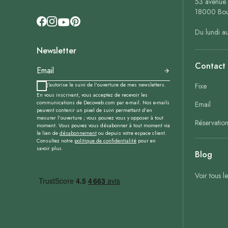
53 avenue 
18000 Bou
Du lundi a
Newsletter
Contact
J'autorise le suivi de l'ouverture de mes newsletters.
Fixe
En vous inscrivant, vous acceptez de recevoir les
communications de Decoweb.com par e-mail. Nos e-mails
Email
peuvent contenir un pixel de suivi permettant d’en
mesurer l’ouverture ; vous pouvez vous y opposer à tout
Réservatio
moment. Vous pouvez vous désabonner à tout moment via
le lien de
désabonnement
ou depuis votre espace client.
Consultez notre
politique de confidentialité
pour en
savoir plus.
Blog
Voir tous l