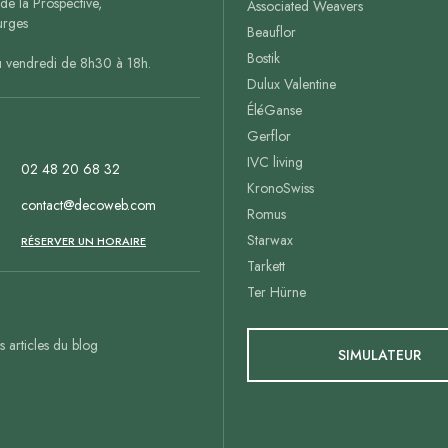
de la Prospective,
Associated Weavers
rges
Beauflor
Bostik
u vendredi de 8h30 à 18h.
Dulux Valentine
ÉléGanse
Gerflor
IVC living
02 48 20 68 32
KronoSwiss
contact@decoweb.com
Romus
Starwax
n
RÉSERVER UN HORAIRE
Tarkett
Ter Hürne
es articles du blog
SIMULATEUR