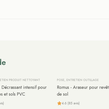
de
RETIEN PRODUIT NETTOYANT
POSE, ENTRETIEN OUTILLAGE
 Décrassant intensif pour
Romus - Araseur pour revê
es et sols PVC
de sol
is)
4.6 (85 avis)