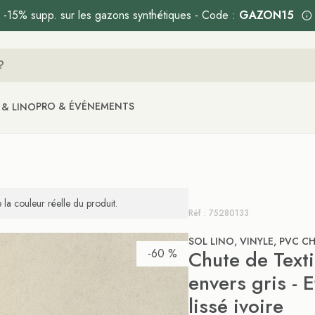
-15% supp. sur les gazons synthétiques - Code :
GAZON15
PRO & ÉVÉNEMENTS
 & LINO
la couleur réelle du produit.
Réf : 75280133
SOL LINO, VINYLE, PVC CH
-60 %
Chute de Text
envers gris - E
lissé ivoire