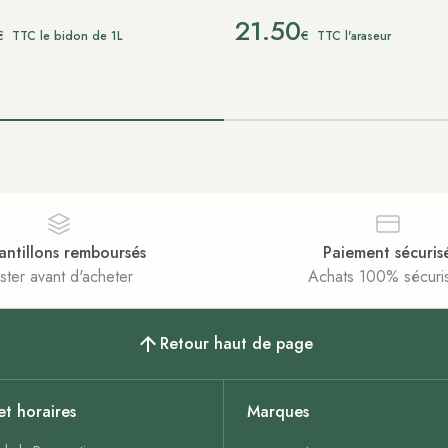
21.50
€
€
TTC le bidon de 1L
TTC l'araseur
antillons remboursés
Paiement sécuris
ster avant d'acheter
Achats 100% sécuri
Retour haut de page
et horaires
Marques