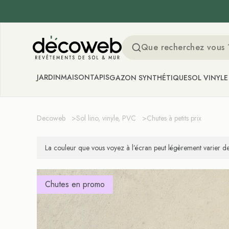
Decoweb
JARDIN
MAISON
TAPIS
GAZON SYNTHÉTIQUE
SOL VINYLE
Decoweb
>
Sol lino, vinyle, PVC
>
Chutes à petits prix
La couleur que vous voyez à l’écran peut légèrement varier de 
Chutes en promo