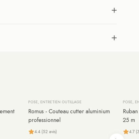
POSE, ENTRETIEN OUTILLAGE
POSE, E
tement
Romus - Couteau cutter aluminium
Ruban 
professionnel
25 m
4.4 (52 avis)
4.7 (