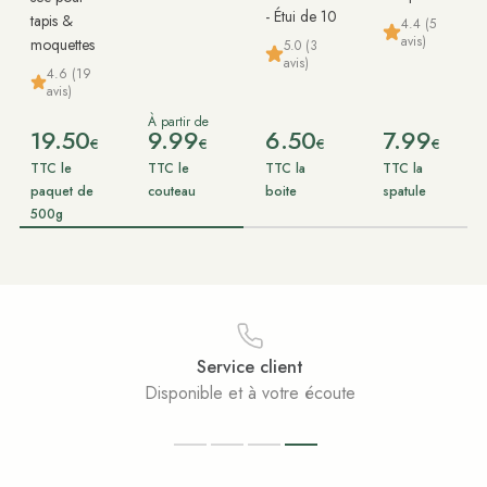
- Étui de 10
tapis &
4.4 (5
avis)
moquettes
5.0 (3
avis)
4.6 (19
avis)
À partir de
19.50
9.99
6.50
7.99
€
€
€
€
TTC le
TTC le
TTC la
TTC la
paquet de
couteau
boite
spatule
500g
Service client
Disponible et à votre écoute