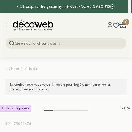
-15% supp. sur les gazons synthétiques - Code :
GAZON15
Decoweb
0
Open menu
...
Chutes à petits prix
La couleur que vous voyez à l’écran peut légèrement varier de la
couleur réelle du produit.
Chutes en promo
-60 %
Réf : 75001476