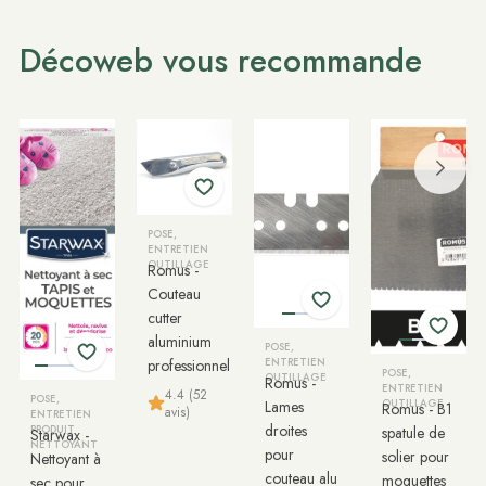
Décoweb vous recommande
POSE,
ENTRETIEN
OUTILLAGE
Romus -
Couteau
cutter
aluminium
POSE,
professionnel
ENTRETIEN
POSE,
OUTILLAGE
Romus -
ENTRETIEN
4.4 (52
POSE,
Lames
OUTILLAGE
Romus - B1
avis)
ENTRETIEN
droites
PRODUIT
spatule de
Starwax -
NETTOYANT
pour
solier pour
Nettoyant à
couteau alu
moquettes
sec pour