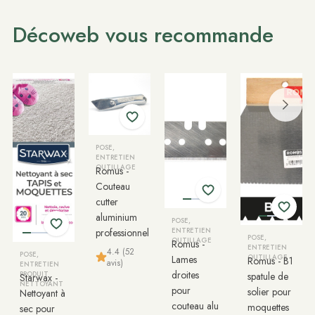
Décoweb vous recommande
POSE,
ENTRETIEN
OUTILLAGE
Romus -
Couteau
cutter
aluminium
POSE,
professionnel
ENTRETIEN
POSE,
OUTILLAGE
Romus -
ENTRETIEN
4.4 (52
POSE,
Lames
OUTILLAGE
Romus - B1
avis)
ENTRETIEN
droites
PRODUIT
spatule de
Starwax -
NETTOYANT
pour
solier pour
Nettoyant à
couteau alu
moquettes
sec pour