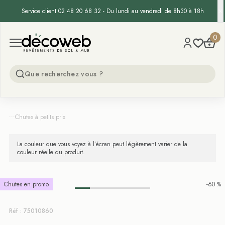
Service client 02 48 20 68 32 - Du lundi au vendredi de 8h30 à 18h
Decoweb
0
Open menu
...
Chutes à petits prix
La couleur que vous voyez à l’écran peut légèrement varier de la
couleur réelle du produit.
Chutes en promo
-60 %
Réf : 75010860