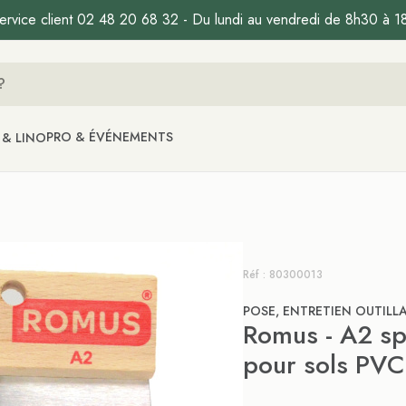
ervice client 02 48 20 68 32 - Du lundi au vendredi de 8h30 à 1
PRO & ÉVÉNEMENTS
 & LINO
Réf : 80300013
POSE, ENTRETIEN OUTILL
Romus - A2 spa
pour sols PVC