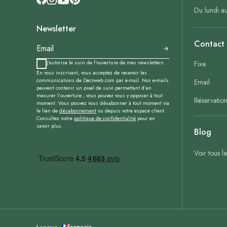
Du lundi a
Newsletter
Contact
J'autorise le suivi de l'ouverture de mes newsletters.
Fixe
En vous inscrivant, vous acceptez de recevoir les
communications de Decoweb.com par e-mail. Nos e-mails
Email
peuvent contenir un pixel de suivi permettant d’en
mesurer l’ouverture ; vous pouvez vous y opposer à tout
Réservatio
moment. Vous pouvez vous désabonner à tout moment via
le lien de
désabonnement
ou depuis votre espace client.
Consultez notre
politique de confidentialité
pour en
savoir plus.
Blog
Voir tous l
Français