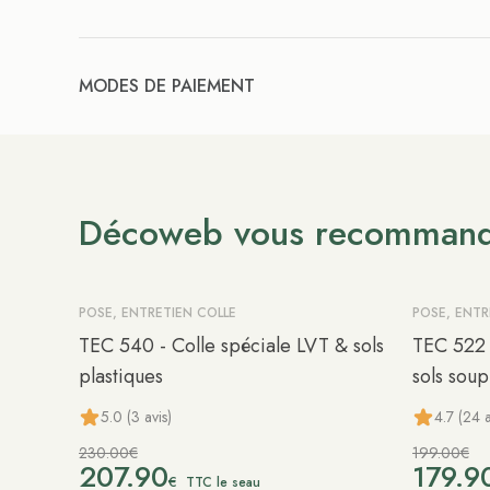
MODES DE PAIEMENT
Décoweb vous recomman
POSE, ENTRETIEN COLLE
POSE, ENTR
-10%
-10%
TEC 540 - Colle spéciale LVT & sols
TEC 522 
plastiques
sols soup
5.0 (3 avis)
4.7 (24 a
230.00€
199.00€
207.90
179.9
€
TTC le seau