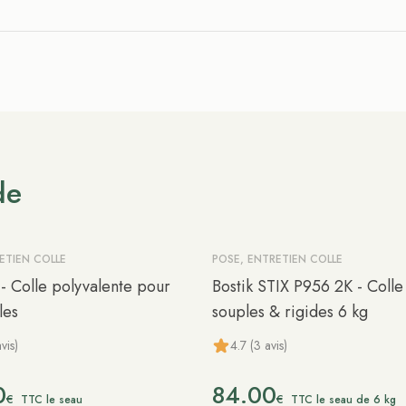
de
ETIEN COLLE
POSE, ENTRETIEN COLLE
- Colle polyvalente pour
Bostik STIX P956 2K - Colle 
les
souples & rigides 6 kg
vis)
4.7 (3 avis)
0
84.00
€
€
TTC le seau
TTC le seau de 6 kg