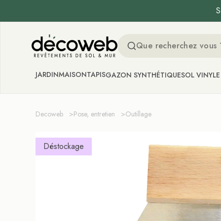
S
Decoweb
JARDIN
MAISON
TAPIS
GAZON SYNTHÉTIQUE
SOL VINYLE
Decoweb
>
Pose, entretien
>
Outillage
Déstockage