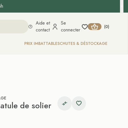
8h
Aide et
Se
0
(
)
contact
connecter
PRIX IMBATTABLES
CHUTES & DÉSTOCKAGE
AGE
tule de solier