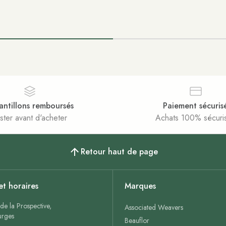
antillons remboursés
Paiement sécuris
ster avant d'acheter
Achats 100% sécuri
Retour haut de page
et horaires
Marques
de la Prospective,
Associated Weavers
rges
Beauflor