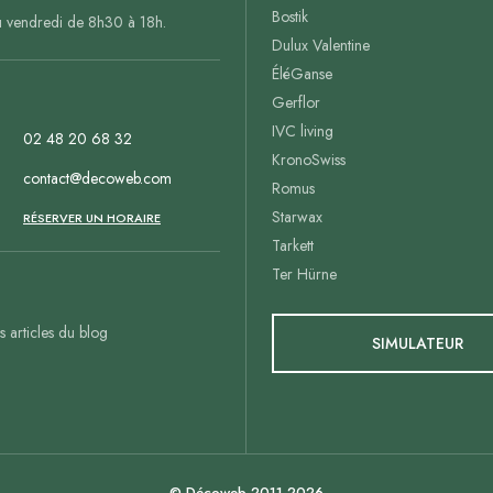
Bostik
u vendredi de 8h30 à 18h.
Dulux Valentine
ÉléGanse
Gerflor
IVC living
02 48 20 68 32
KronoSwiss
contact@decoweb.com
Romus
Starwax
n
RÉSERVER UN HORAIRE
Tarkett
Ter Hürne
es articles du blog
SIMULATEUR
© Décoweb 2011-2026