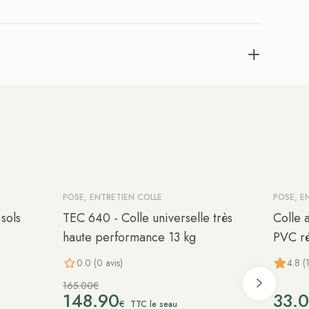
POSE, ENTRETIEN COLLE
POSE, E
-10%
sols
TEC 640 - Colle universelle très
Colle 
haute performance 13 kg
PVC ré
0.0 (0 avis)
4.8 (
165.00€
148.90
33.
€
TTC le seau