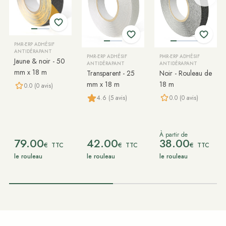
PMR-ERP ADHÉSIF
ANTIDÉRAPANT
PMR-ERP ADHÉSIF
PMR-ERP ADHÉSIF
Jaune & noir - 50
ANTIDÉRAPANT
ANTIDÉRAPANT
mm x 18 m
Transparent - 25
Noir - Rouleau de
mm x 18 m
18 m
0.0 (0 avis)
0.0 (0 avis)
4.6 (5 avis)
À partir de
79.00
42.00
38.00
€
€
€
TTC
TTC
TTC
le rouleau
le rouleau
le rouleau