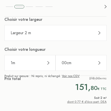
Choisir votre largeur
Largeur 2 m
Choisir votre longueur
1
m
00
cm
Produit sur mesure : Ni repris, ni échangé.
Voir nos CGV
Prix total
218,00
€ TTC
151,
80
€
TTC
Soit 2 m²
dont 0.77 € d'éco-part- DEA