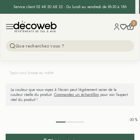
Service client 02 48 20 68 32 - Du lundi au vendredi de 8h30 à 18h
Decoweb
0
Open menu
...
Tapis coco brosse au mètre
La couleur que vous voyez à l’écran peut légèrement varier de la
couleur réelle du produit.
Commandez un échantillon
pour voir l’aspect
réel du produit !
-30 %