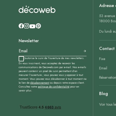
Adresse 
53 avenue 
18000 Bou
Du lundi a
Newsletter
Contact
J'autorise le suivi de l'ouverture de mes newsletters.
Fixe
En vous inscrivant, vous acceptez de recevoir les
communications de Decoweb.com par e-mail. Nos e-mails
Email
peuvent contenir un pixel de suivi permettant d’en
mesurer l’ouverture ; vous pouvez vous y opposer à tout
Réservatio
moment. Vous pouvez vous désabonner à tout moment via
le lien de
désabonnement
ou depuis votre espace client.
Consultez notre
politique de confidentialité
pour en
savoir plus.
Blog
Voir tous l