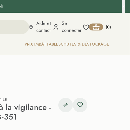
8h
Aide et
Se
0
(
)
contact
connecter
PRIX IMBATTABLES
CHUTES & DÉSTOCKAGE
ILE
 la vigilance -
8-351