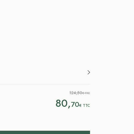
124,50
€ TTC
80,
70
€
TTC