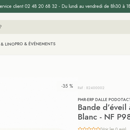
ervice client 02 48 20 68 32 - Du lundi au vendredi de 8h30 à 1
PRO & ÉVÉNEMENTS
 & LINO
-35 %
Réf : 82400002
PMR-ERP DALLE PODOTACT
Bande d’éveil à
Blanc - NF P9
(Voir les 0 avis)