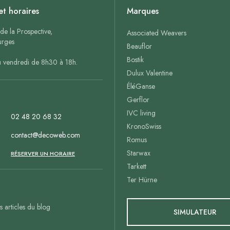
et horaires
Marques
de la Prospective,
Associated Weavers
rges
Beauflor
Bostik
u vendredi de 8h30 à 18h.
Dulux Valentine
ÉléGanse
Gerflor
IVC living
02 48 20 68 32
KronoSwiss
contact@decoweb.com
Romus
Starwax
n
RÉSERVER UN HORAIRE
Tarkett
Ter Hürne
es articles du blog
SIMULATEUR