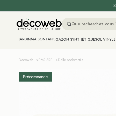
S
Decoweb
JARDIN
MAISON
TAPIS
GAZON SYNTHÉTIQUE
SOL VINYLE
Decoweb
>
PMR-ERP
>
Dalle podotactile
Précommande