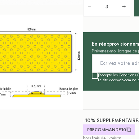
En réapprovisionnem
Prévenez-moi lorsque ce p
J’accepte les
Conditions G
Le site decoweb.com ne p
-10% SUPPLEMENTAIRE
PRECOMMANDE10
hors frais de livraison