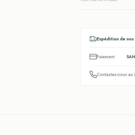
Expédition de nos
3
x
Paiement
SAN
Contactez-nous au