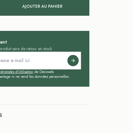
AJOUTER AU PANIER
ent
roduit sera de retour en stock
énérales d’Utilisation
de Décoweb.
artage ni ne vend les données personnelles.
S