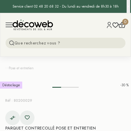
Service client 02 48 20 68 32 - Du lundi au vendredi de 8h30 à 18h
Decoweb
0
Open menu
...
Pose et entretien
Déstockage
-30 %
Réf : 80200029
PARQUET CONTRECOLLÉ POSE ET ENTRETIEN