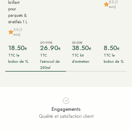
5.0 (1
brillant
avis)
pour
parquets &
stratifiés 1 L
5.0 (1
avis)
29.99€
55.00€
18.50
26.90
38.50
8.50
€
€
€
€
TTC le
TTC
TTC kit
TTC le
bidon de 1L
l'aérosol de
d'entretien
bidon de 1L
250ml
Engagements
Qualité et satisfaction client