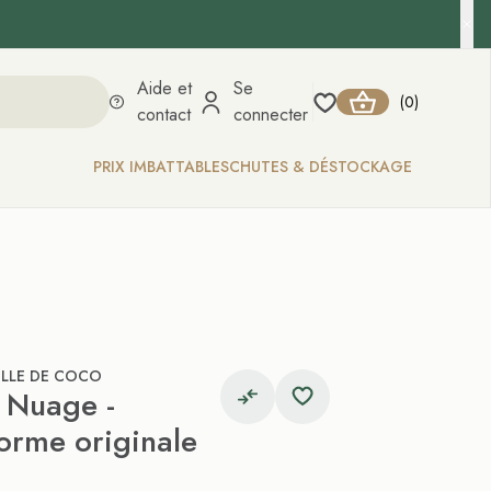
Aide et
Se
0
(
)
contact
connecter
PRIX IMBATTABLES
CHUTES & DÉSTOCKAGE
ELLE DE COCO
e Nuage -
orme originale