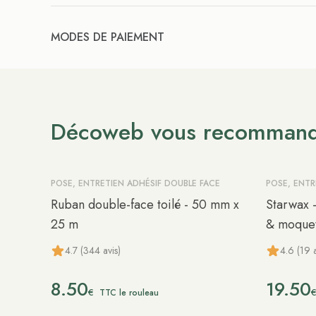
MODES DE PAIEMENT
Décoweb vous recomman
POSE, ENTRETIEN ADHÉSIF DOUBLE FACE
POSE, ENT
Ruban double-face toilé - 50 mm x
Starwax -
25 m
& moquet
4.7 (344 avis)
4.6 (19 a
8.50
19.50
€
TTC le rouleau