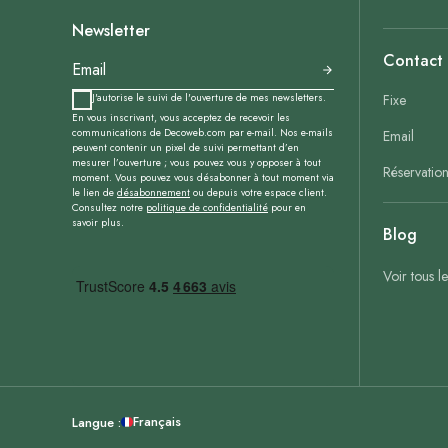
Newsletter
Contact
J'autorise le suivi de l'ouverture de mes newsletters.
Fixe
En vous inscrivant, vous acceptez de recevoir les
communications de Decoweb.com par e-mail. Nos e-mails
Email
peuvent contenir un pixel de suivi permettant d’en
mesurer l’ouverture ; vous pouvez vous y opposer à tout
Réservatio
moment. Vous pouvez vous désabonner à tout moment via
le lien de
désabonnement
ou depuis votre espace client.
Consultez notre
politique de confidentialité
pour en
savoir plus.
Blog
Voir tous l
Français
Langue :