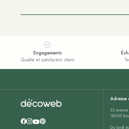
Engagements
Éch
Qualité et satisfaction client
Te
Adresse 
53 avenue 
18000 Bou
Du lundi a