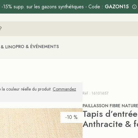
-15% supp. sur les gazons synthétiques - Code :
GAZON15
PRO & ÉVÉNEMENTS
 & LINO
 la couleur réelle du produit.
Commandez
Réf : 16101657
PAILLASSON FIBRE NATUR
Tapis d’entré
-10 %
Anthracite & f