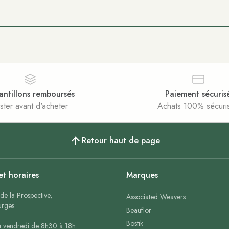
antillons remboursés
Paiement sécuris
ster avant d'acheter
Achats 100% sécuri
Retour haut de page
et horaires
Marques
de la Prospective,
Associated Weavers
rges
Beauflor
Bostik
u vendredi de 8h30 à 18h.