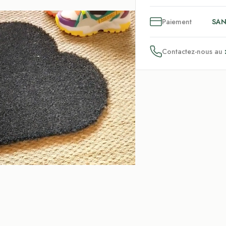
3
x
Paiement
SAN
Contactez-nous au