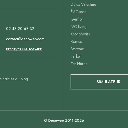
Dulux Valentine
ÉléGanse
Gerflor
IVC living
02 48 20 68 32
KronoSwiss
contact@decoweb.com
Romus
Starwax
n
RÉSERVER UN HORAIRE
Tarkett
Ter Hürne
es articles du blog
SIMULATEUR
© Décoweb 2011-2026