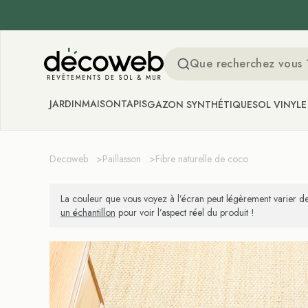
Decoweb
JARDIN
MAISON
TAPIS
GAZON SYNTHÉTIQUE
SOL VINYLE
Decoweb
>
Paillasson
>
Fibre naturelle de coco
La couleur que vous voyez à l’écran peut légèrement varier de
un échantillon
pour voir l’aspect réel du produit !