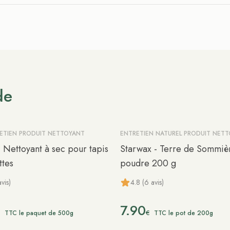
de
RETIEN PRODUIT NETTOYANT
ENTRETIEN NATUREL PRODUIT NET
 Nettoyant à sec pour tapis
Starwax - Terre de Sommiè
tes
poudre 200 g
vis)
4.8 (6 avis)
7.90
€
€
TTC le paquet de 500g
TTC le pot de 200g