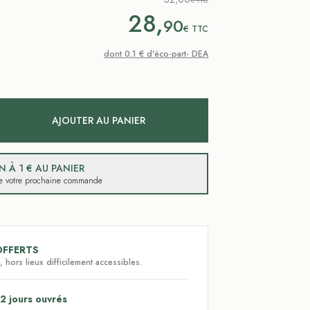
€ TTC
28,
90
€
TTC
dont 0.1 € d'éco-part- DEA
AJOUTER AU PANIER
 À 1 € AU PANIER
 de votre prochaine commande
OFFERTS
 hors lieux difficilement accessibles.
2 jours ouvrés